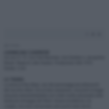
1' di lettura
L'UOMO DAI 7 CAPESTRI
Iris ore 21.15. Con Paul Newman, Ava Gardner e Jacqueline
Bisset. Regia di John Huston. Produzione USA 1972.
Durata: 2 ore
LA TRAMA
La storia di Roy Bean, uno dei personaggi più pittoreschi
del vecchio West. Era un baro assassino, ma portò la legge
(sia pure amministrandola con criteri molto personali) nella
landa più selvaggia del West. Amava la ballerina Lily
Langtry, ma riuscì ad arrivare solo pochi metri da lei