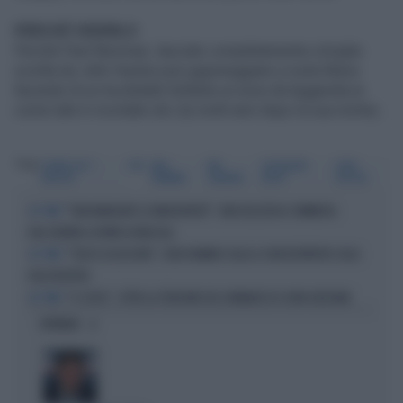
PERCHÈ VEDERLO
Perché Paul Newman, lasciato completamente a briglia
sciolta da John Huston può gigioneggiare a ruota libera
facendo di un trucibaldo furfante un eroe da leggenda (e
come tale è ricordato da Lily molti anni dopo la sua morte).
Tag
L'UOMO DAI 7
IRIS
PAUL
AVA
JACQUELINE
JOHN
CAPESTRI
NEWMAN
GARDNER
BISSET
HUSTON
"NON MANGIATE LE MARGHERITE": UNA DELIZIOSA COMMEDIA
SU "IRIS"
RACCONTATA A RITMO DI MUSICAL
"FUOCO ASSASSINO", RON HOWARD SIGLA IL FILM DEFINITIVO SUGLI
SU "IRIS"
HELLFIGHTERS
"IL SOCIO", TUTTA LA TENSIONE DEL ROMANZO DI JOHN GRISHAM
SU "IRIS"
OPINIONI