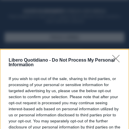
ACQUISTA UN ABBONAMENTO
OTTIENI DEI SUPER VANTAGGI
Potrai sfogliare la rivista online, leggere tutte le edizioni locali, ricevere a
casa il giornale cartaceo
SFOGLIA IL GIORNALE
ACQUISTA ABBONAMENTO
Libero Quotidiano -
Do Not Process My Personal
Information
If you wish to opt-out of the sale, sharing to third parties, or
processing of your personal or sensitive information for
targeted advertising by us, please use the below opt-out
section to confirm your selection. Please note that after your
opt-out request is processed you may continue seeing
interest-based ads based on personal information utilized by
us or personal information disclosed to third parties prior to
your opt-out. You may separately opt-out of the further
Seguici su Google Discover
disclosure of your personal information by third parties on the