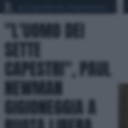
CEUTA
SCANDALO CONTE-COVID
SIGFRIDO RANUCCI
"L'UOMO DEI
SETTE
CAPESTRI", PAUL
LIBERO QUOTIDIANO
BLOG
COSA VEDIAMO STASERA?
NEWMAN
"L'UOMO DEI SETTE CAPESTRI", PAUL NEWMAN GIGIONEGGIA A RUOTA LIBERA
GIGIONEGGIA A
RUOTA LIBERA