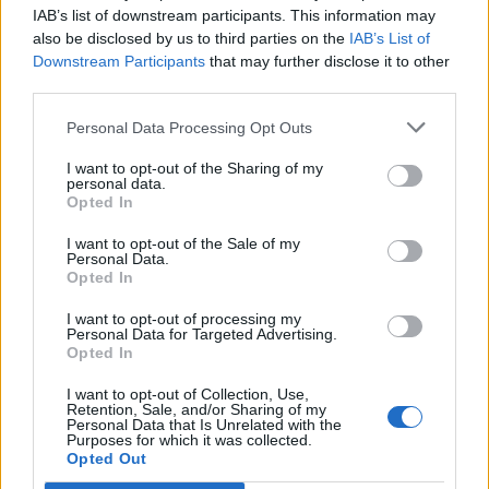
IAB’s list of downstream participants. This information may
Segui Libero Quotidiano su Google Discover
also be disclosed by us to third parties on the
IAB’s List of
Scegli Libero Quotidiano come fonte preferita
Downstream Participants
that may further disclose it to other
third parties.
SEZIONI
Personal Data Processing Opt Outs
I want to opt-out of the Sharing of my
SPETTACOLI
personal data.
Opted In
SCIENZA E TECH
I want to opt-out of the Sale of my
Personal Data.
Opted In
ALTRO
I want to opt-out of processing my
Personal Data for Targeted Advertising.
Opted In
I want to opt-out of Collection, Use,
Retention, Sale, and/or Sharing of my
Personal Data that Is Unrelated with the
Purposes for which it was collected.
Libero Shopping
Contatti
Pubblicità
Cookie policy
Privacy policy
Opted Out
Condizioni generali
Modello 231
Assistenza
Preferenze Privacy