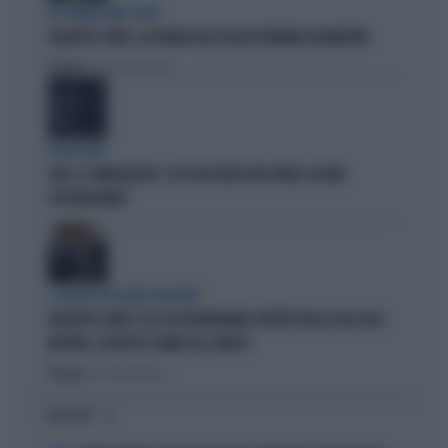
IN COMMISSIONE COVID
GIUSEPPE CONTE, LA FIGURACCIA DI UN EX PREMIER DISABILITATO
Politica
di Alessandro Sallusti
PROIEZIONI
SWG, IL SONDAGGISTA: "IL PD HA PERSO DUE PUNTI, DA NON
SOTTOVALUTARE"
I LEGAMI CON OLIVIA PALADINO
GIUSEPPE CONTE, ECCO CHI PAGHEREBBE L'AFFITTO DELLA SUA CASA:
MISTERO, SOSPETTI E DUBBI SUL CATASTO
Politica
di Giacomo Amadori
I PIÙ LETTI