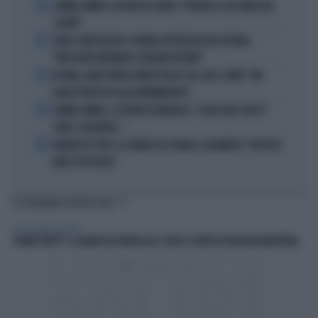
1
JANNIK SINNER, UN GROSSO GUAIO: "PERCHÉ LO CACCIANO DAL
CASINÒ"
2
CARLO CONTI RICEVE IL PREMIO SPETTACOLO DEL FESTIVAL
"ORIZZONTI DIFFERENTI, PENSIERI DISTINTI"
3
IN ONDA, MULÈ FRENA SUBITO TELESE SUL CASO-CONTE: "MA
QUALE PROCESSO ALLA NORIMBERGA?!"
4
JANNIK SINNER, LA TEORIA DI NARGISO: "I SUOI GUAI? UN PO'
COME I CALCIATORI..."
5
FRANCESCO TOTTI, LA VERITÀ SUL PUGNO A COLONNESE: "MI DISSE:
NON È TUO FIGLIO"
TI POTREBBERO INTERESSARE
COSA VEDIAMO STASERA?
"HONEY DON'T!": LA MANO DEI FRATELLACCI COEN SI SENTE IN OGNI INQUADRATURA