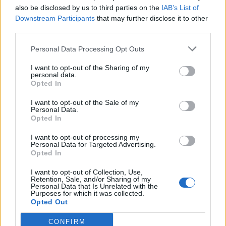
also be disclosed by us to third parties on the
IAB’s List of
Scegli Libero Quotidiano come fonte preferita
Downstream Participants
that may further disclose it to other
third parties.
SEZIONI
Personal Data Processing Opt Outs
I want to opt-out of the Sharing of my
SPETTACOLI
personal data.
Opted In
SCIENZA E TECH
I want to opt-out of the Sale of my
Personal Data.
Opted In
ALTRO
I want to opt-out of processing my
Personal Data for Targeted Advertising.
Opted In
I want to opt-out of Collection, Use,
Retention, Sale, and/or Sharing of my
Personal Data that Is Unrelated with the
Purposes for which it was collected.
Libero Shopping
Contatti
Pubblicità
Cookie policy
Privacy policy
Opted Out
Condizioni generali
Modello 231
Assistenza
Preferenze Privacy
CONFIRM