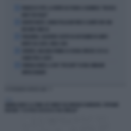
1
FRANCESCO TOTTI, LA VERITÀ SUL PUGNO A COLONNESE: "MI DISSE:
NON È TUO FIGLIO"
2
EUROPEI NUOTO, CHIARA PELLACANI VINCE IL QUINTO ORO: MAI
NESSUNO COME LEI
3
THAILANDIA, CALCIATORE COLPITO DA UN FULMINE IN CAMPO:
MORTO SUL COLPO, VIDEO-CHOC
4
JUVENTUS, MASSARA PIOMBA SU JOSHUA ZIRKZEE: ECCO LA
CHIAVE PER IL COLPO
5
FUNERALI BARESI, IL DITO "SPEZZATO" DI DIDA: IMMAGINI
IMPRESSIONANTI
TI POTREBBERO INTERESSARE
ESTERI
AMANDA KNOX E LA STAND-UP COMEDY SULL'OMICIDIO DI MEREDITH, STEPHANIE
KERCHER: "E SE FOSSE SUCCESSO A TUA SORELLA?"