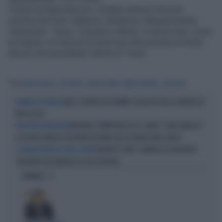
Trump ha ringraziato per i risultati ottenuti Vermont,
Carolina del nord, Alabama, Oklahoma, Massachusetts,
Tennessee, Texas, Colorado e Maine. In alcuni stati, come
la Virginia, si è deciso di rinunciare alle primarie di fronte
alla più che prevedibile vittoria di Trump.
Tag
SUPER TUESDAY
JOE BIDEN
DONALD TRUMP
BERNIE SANDERS
STATI UNITI
IRAN, SCONTRO TRA TRUMP E HEGSETH SULLA CARENZA DI
DURANTE UN VERTICE
MISSILI USA
MICHIGAN, TRUMP ATTACCA EL-SAYED: "ODIA ISRAELE E
VINCITORE IN MICHIGAN
IL POPOLO EBRAICO CON UNA PASSIONE CHE GLI BRUCIA NEL CUORE"
GIUSEPPE CONTE, ZAMPOLLI LO INCHIODA:
IL GRILLINO PENSA AI (SUOI) AFFARI
"MI PARLÒ DELL'ALBERGO DI SUO SUOCERO"
OPINIONI