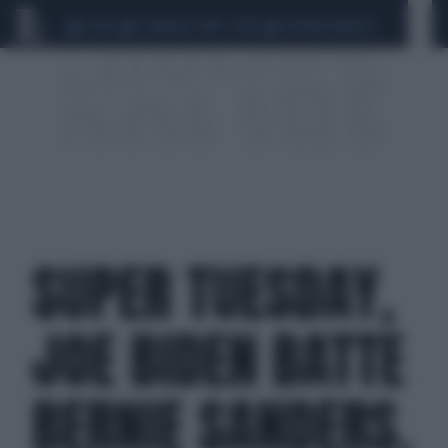
CEUTA
SCANDALO CONTE-COVID
SIGFRIDO RANUCCI
SUPER TUESDAY,
JOE BIDEN BATTE
BERNIE SANDERS.