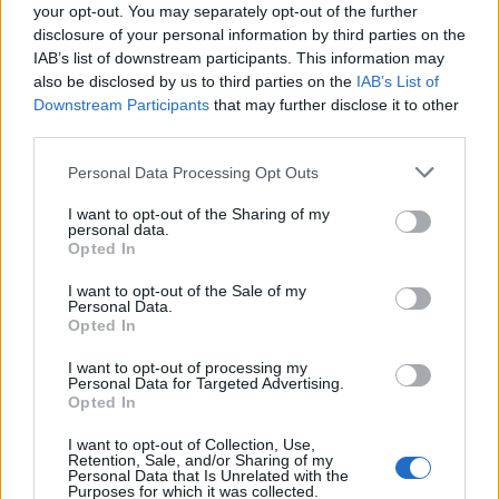
your opt-out. You may separately opt-out of the further
Seguici su Google Discover
disclosure of your personal information by third parties on the
IAB’s list of downstream participants. This information may
Segui Libero Quotidiano su Google Discover
also be disclosed by us to third parties on the
IAB’s List of
Scegli Libero Quotidiano come fonte preferita
Downstream Participants
that may further disclose it to other
third parties.
SEZIONI
Personal Data Processing Opt Outs
I want to opt-out of the Sharing of my
SPETTACOLI
personal data.
Opted In
SCIENZA E TECH
I want to opt-out of the Sale of my
Personal Data.
Opted In
ALTRO
I want to opt-out of processing my
Personal Data for Targeted Advertising.
Opted In
I want to opt-out of Collection, Use,
Retention, Sale, and/or Sharing of my
Personal Data that Is Unrelated with the
Purposes for which it was collected.
Libero Shopping
Contatti
Pubblicità
Cookie policy
Privacy policy