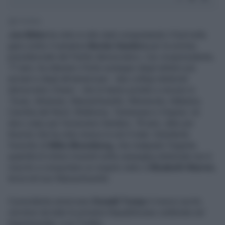
1' di lettura
Joe Biden
ha vinto in otto stati conquistando il Sud nella
gara contro il senatore
Bernie Sanders
per la nomina
presidenziale del Partito democratico. L'ex vicepresidente,
77 anni, ha ottenuto il forte sostegno degli elettori più
anziani e degli afroamericani - due collegi elettorali
democratici chiave - che lo hanno portato a vincere in
Texas, Arkansas, Massachusetts, Minnesota, Alabama,
Carolina del Nord, Oklahoma, Tennessee e Virginia. Un
duro colpo per l'avversario Sanders, 78 anni, dato per
favorito che ha vinto invece in soli 4 stati. Deludente
l'esordio di
Mike Bloomberg,
che malgrado l'ingente
quantità di milioni investiti nella campagna elettorale non è
riuscito a conquistare un singolo stato e
Elizabeth Warren
,
terza nel suo Massachusetts.
Il presidente americano
Donald Trump
è invece uscito
vincitore da tutte le primarie Repubblicane celebrate nel
Supertuesday: e su Twitter,