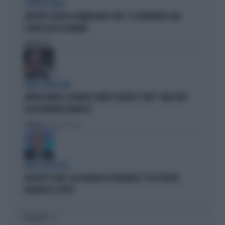
LA FUGA È FINITA
GIUSEPPE CONTE IN COMMISSIONE COVID: "IL SUPERBONUS UNO
SLANCIO PER L'ECONOMIA"
Politica
di
VERDE VERDISSIMO
ANGELO BONELLI, AFFONDO CONTRO SCHLEIN E CONTE: "UNA SFIDA
ASSOLUTAMENTE DANNOSA"
Politica
di Roberto Tortora
BOTTA E RISPOSTA
GIUSEPPE CONTE, LUCIO MALAN LO SBUGIARDA: "ECCO PERCHÉ
PREFERISCE I DPCM"
I PIÙ LETTI