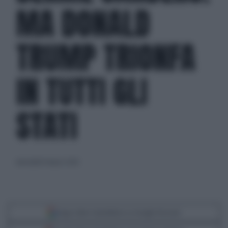
MA DONALD
TRUMP TRIONFA
IN TUTTI GLI
STATI
mercoledì 4 marzo 2020
Segui Libero Quotidiano su Google Discover