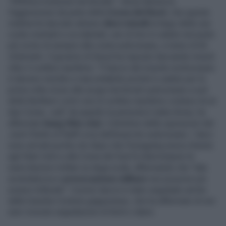
"Effettiva invasione territoriale": Seoul denuncia
l'aggressione da parte della
Corea del Nord
,
che questa
mattina ha lanciato almeno
dieci missili
al largo delle sue
coste orientali e occidentali, uno di loro è caduto nel punto
più vicino di sempre alla costa sudcoreana, a meno di 60
chilometri. Il governo di Seoul ha risposto lanciando missili
oltre il confine marittimo. "Il lancio del missile nordcoreano
è davvero insolito e inaccettabile poiché è caduto per la
prima volta vicino alle acque territoriali sudcoreane a sud
della Northern Limit Line (il confine marittimo conteso tra le
due Coree,
ndr
)" da quando la penisola è stata divisa, ha
affermato
Kang Shin-chul
, il direttore delle operazioni del
Joint Chiefs of Staff (Jcs) dell'esercito sudcoreano. I lanci
sono arrivati ​​poche ore dopo che Pyongyang aveva chiesto
agli Stati Uniti e alla Corea del Sud di interrompere le
esercitazioni militari su larga scala, affermando che "tale
avventatezza e
provocazione militare
non possono più
essere tollerate". Il primo lancio è stato segnalato anche
dalla Guardia Costiera giapponese, che ha affermato di non
aver ricevuto segnalazioni di feriti o danni.