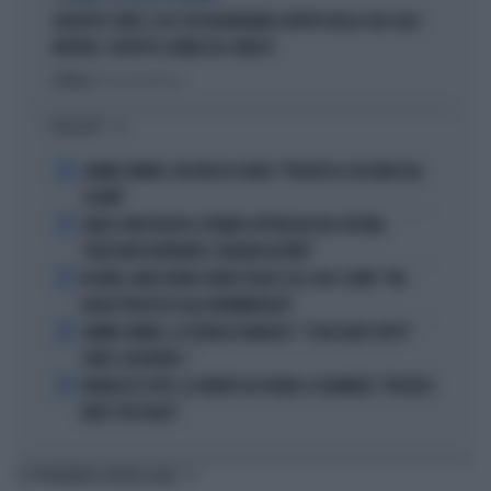
GIUSEPPE CONTE, ECCO CHI PAGHEREBBE L'AFFITTO DELLA SUA CASA:
MISTERO, SOSPETTI E DUBBI SUL CATASTO
Politica
di Giacomo Amadori
I PIÙ LETTI
1
JANNIK SINNER, UN GROSSO GUAIO: "PERCHÉ LO CACCIANO DAL
CASINÒ"
2
CARLO CONTI RICEVE IL PREMIO SPETTACOLO DEL FESTIVAL
"ORIZZONTI DIFFERENTI, PENSIERI DISTINTI"
3
IN ONDA, MULÈ FRENA SUBITO TELESE SUL CASO-CONTE: "MA
QUALE PROCESSO ALLA NORIMBERGA?!"
4
JANNIK SINNER, LA TEORIA DI NARGISO: "I SUOI GUAI? UN PO'
COME I CALCIATORI..."
5
FRANCESCO TOTTI, LA VERITÀ SUL PUGNO A COLONNESE: "MI DISSE:
NON È TUO FIGLIO"
TI POTREBBERO INTERESSARE