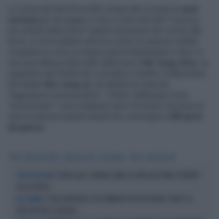
La Corea del Nord ha inoltre minacciato di usare le
armi
nucleari
per far pagare a Usa e Corea del Sud "il prezzo
più orribile della storia" qualora dovessero far ricorso alla
forza, in un'escalation retorica contro le manovre militari
congiunte in corso su larga scala di Washington e Seul. In
una nota diffusa nella notte dalla Kcna,
Pak Jong-chon
, un
segretario del Partito dei Lavoratori e stretto collaboratore
del leader
Kim Jong-un,
ha definito le manovre
"aggressive e provocatorie". Il Nord, definendo come
"avvertimenti" i suoi molteplici lanci di missili, ha preso di
mira le manovre partite lunedì che coinvolgono
240 aerei
da guerra
.
Tag
COREA DEL NORD
COREA DEL SUD
PYONGYANG
SEOUL
KIM JONG-UN
SILVIA SALIS, GENOVA COME LA COREA DEL NORD: EPURATO
"METODI BULGARI"
CHI LA CRITICA
2 STELLE MICHELIN, USA FORMICHE PER DECORARE I PIATTI: LO
ALLA SBARRA
CHEF RISCHIA IL CARCERE