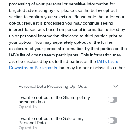
processing of your personal or sensitive information for
targeted advertising by us, please use the below opt-out
section to confirm your selection. Please note that after your
opt-out request is processed you may continue seeing
interest-based ads based on personal information utilized by
us or personal information disclosed to third parties prior to
your opt-out. You may separately opt-out of the further
Seguici su Google Discover
disclosure of your personal information by third parties on the
IAB’s list of downstream participants. This information may
Segui Libero Quotidiano su Google Discover
also be disclosed by us to third parties on the
IAB’s List of
Scegli Libero Quotidiano come fonte preferita
Downstream Participants
that may further disclose it to other
third parties.
SEZIONI
Personal Data Processing Opt Outs
I want to opt-out of the Sharing of my
SPETTACOLI
personal data.
Opted In
SCIENZA E TECH
I want to opt-out of the Sale of my
Personal Data.
Opted In
ALTRO