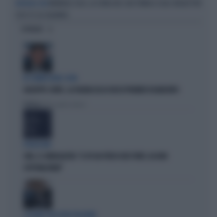
MONDIALI 2026, LA COREA DEL SUD TORNA A CASA: INSULTI PER
MONDIALI 2026
L'EX CT E LA SQUADRA
OPINIONI
IN COMMISSIONE COVID
GIUSEPPE CONTE, LA FIGURACCIA DI UN EX PREMIER DISABILITATO
Politica
di Alessandro Sallusti
PROIEZIONI
SWG, IL SONDAGGISTA: "IL PD HA PERSO DUE PUNTI, DA NON
SOTTOVALUTARE"
I LEGAMI CON OLIVIA PALADINO