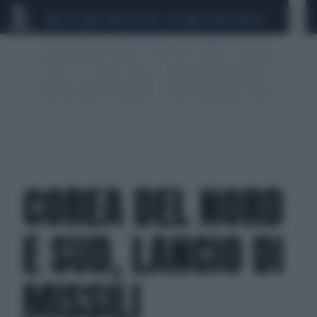
CEUTA
SCANDALO CONTE-COVID
SIGFRIDO RANUCCI
COREA DEL NORD
E SUD, LANCIO DI
MISSILI