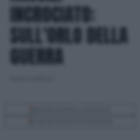
INCROCIATO:
SULL'ORLO DELLA
GUERRA
mercoledì 2 novembre 2022
Segui Libero Quotidiano su Google Discover
Scegli Libero Quotidiano come fonte preferita