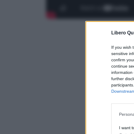
Libero Qu
If you wish 
sensitive in
confirm you
continue se
information 
further disc
participants
Downstream 
Persona
I want t