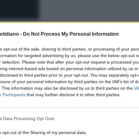
otidiano -
Do Not Process My Personal Information
to opt-out of the sale, sharing to third parties, or processing of your per
formation for targeted advertising by us, please use the below opt-out s
r selection. Please note that after your opt-out request is processed y
eing interest-based ads based on personal information utilized by us or
disclosed to third parties prior to your opt-out. You may separately opt-
losure of your personal information by third parties on the IAB’s list of
. This information may also be disclosed by us to third parties on the
IA
Participants
that may further disclose it to other third parties.
l Data Processing Opt Outs
o opt-out of the Sharing of my personal data.