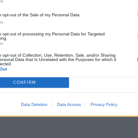
In
o opt-out of the Sale of my Personal Data.
In
to opt-out of processing my Personal Data for Targeted
ing.
In
o opt-out of Collection, Use, Retention, Sale, and/or Sharing
ersonal Data that Is Unrelated with the Purposes for which it
lected.
Out
CONFIRM
Data Deletion
Data Access
Privacy Policy