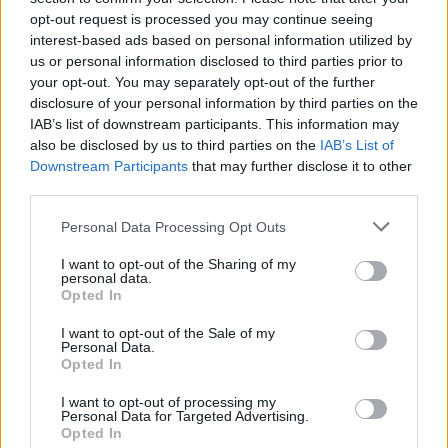
opt-out request is processed you may continue seeing
interest-based ads based on personal information utilized by
us or personal information disclosed to third parties prior to
your opt-out. You may separately opt-out of the further
Seguici su Google Discover
disclosure of your personal information by third parties on the
IAB’s list of downstream participants. This information may
Segui Libero Quotidiano su Google Discover
also be disclosed by us to third parties on the
IAB’s List of
Scegli Libero Quotidiano come fonte preferita
Downstream Participants
that may further disclose it to other
third parties.
SEZIONI
Personal Data Processing Opt Outs
I want to opt-out of the Sharing of my
SPETTACOLI
personal data.
Opted In
SCIENZA E TECH
I want to opt-out of the Sale of my
Personal Data.
Opted In
ALTRO
I want to opt-out of processing my
Personal Data for Targeted Advertising.
Opted In