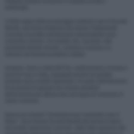
integrare obiettivi economici e impatto sociale e
ambientale.
Il 2026 segna infatti un passaggio simbolico per le Società
Benefit, una forma d’impresa che amplia il tradizionale
concetto di profitto introducendo responsabilità verso
comunità e territori. Un modello che, secondo i dati
presentati durante l’evento, continua a crescere e a
radicarsi nel tessuto produttivo italiano.
Ad aprire i lavori è stata NATIVA, realtà pioniera in Europa e
prima B Corp in Italia, impegnata da anni nel guidare
aziende verso modelli rigenerativi. Al centro dell’intervento,
la necessità di superare una visione estrattiva
dell’economia per abbracciare una logica di creazione di
valore condiviso.
Spazio poi al panel “Governance per il presente e per il
futuro”, dove diverse Società Benefit del territorio hanno
raccontato esperienze concrete: dalle sfide operative alle