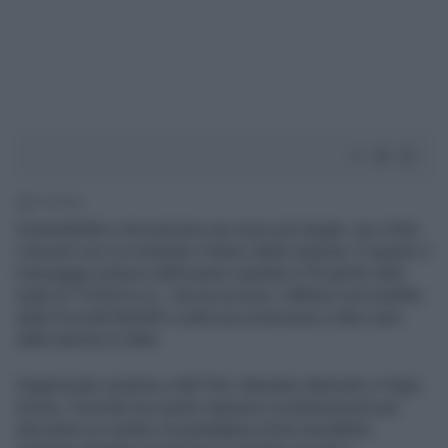
2' di lettura
Sostenibilità e innovazione non sono più slogan, ma criteri
concreti con cui misurare il futuro delle imprese. È questo il
messaggio emerso dall’evento ospitato il 29 aprile nella
sede di THUN S.p.A., che ha acceso i riflettori sul modello
delle Società Benefit e sulla sua evoluzione a dieci anni
dalla nascita in Italia.
Organizzato insieme a NATIVA, Mountex Network e Virgin
Active, l’incontro ha riunito imprese e professionisti per
discutere un cambio di paradigma ormai inevitabile: