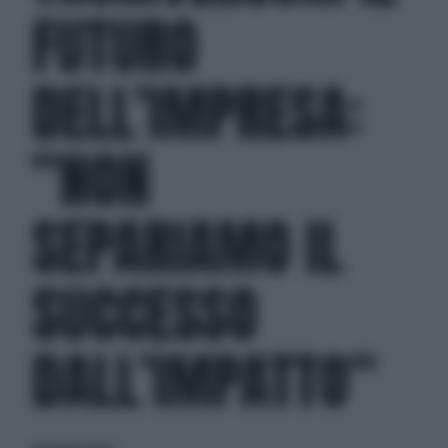
FUTURO
DELL’IMPRESA:
”NON
SEPARIAMO IL
SUCCESSO
DALL’IMPATTO”