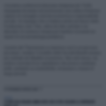
L’iniziativa conferma la direzione intrapresa da THUN,
impegnata da tempo nel promuovere una cultura d’impresa
capace di coniugare crescita economica e responsabilità
sociale. Un impegno che si traduce anche nel lavoro della
Fondazione Lene Thun, attiva da oltre vent’anni con
laboratori di ceramico-terapia per bambini ricoverati nei
reparti di oncoematologia pediatrica.
L’evento del Thuniversum si inserisce così in un percorso
più ampio: rendere il modello delle Società Benefit sempre
più centrale nel dibattito economico. Non solo teoria, ma
pratica concreta di un capitalismo che prova a cambiare
pelle, puntando su sostenibilità, inclusione e visione di
lungo periodo.
TI POTREBBERO INTERESSARE
GENERAL
L’ESTATE DEGLI ITALIANI CAMBIA VOLTO: DUE SU TRE SCELGONO LA CONVIVIALITÀ