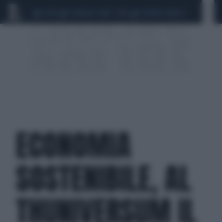
CEUTA
SCANDALO CONTE-COVID
SIGFRIDO RANUCCI
ECONOMIA
SOSTENIBILE, AL
THUNIVERSUM IL