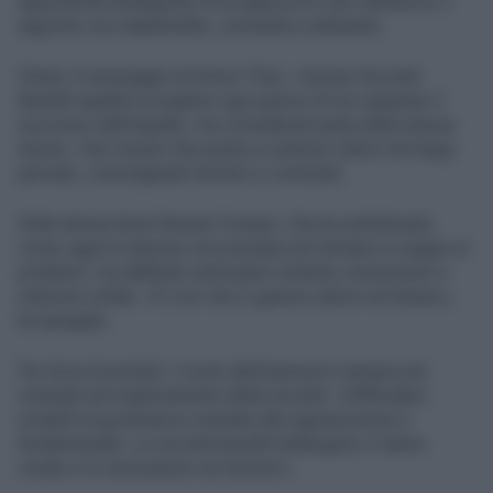
opportunità strategiche di un approccio che ridefinisce il
rapporto con stakeholder, comunità e ambiente.
Chiaro il messaggio di Simon Thun: «Essere Società
Benefit significa scegliere ogni giorno di non separare il
successo dall’impatto, ma considerarli parte della stessa
storia». Una visione che punta a costruire valore nel lungo
periodo, coinvolgendo territori e comunità.
Sulla stessa linea Damian Comper, che ha sottolineato
come oggi le imprese non possano più limitarsi a reagire ai
problemi, ma debbano anticiparli creando connessioni e
relazioni solide. «È così che si genera valore nel tempo»,
ha spiegato.
Per Erica Ezechieli, il ruolo dell’impresa è sempre più
centrale nel miglioramento della società: «Diffondere
modelli di governance orientati alla rigenerazione è
fondamentale. Le società benefit trattengono il valore
creato e lo reinvestono nei territori».