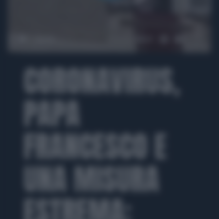
00:00
00:37
CORONAVIRUS,
PAPA
FRANCESCO E
UNA MISURA
ESTREMA: