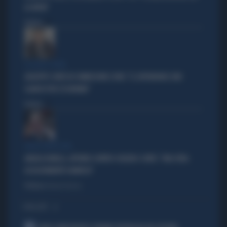
LO AVEVA"
Politica
di
LA FUGA È FINITA
GIUSEPPE CONTE IN COMMISSIONE COVID: "IL SUPERBONUS UNO
SLANCIO PER L'ECONOMIA"
Politica
di
VERDE VERDISSIMO
ANGELO BONELLI, AFFONDO CONTRO SCHLEIN E CONTE: "UNA SFIDA
ASSOLUTAMENTE DANNOSA"
Politica
di Roberto Tortora
I PIÙ LETTI