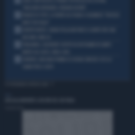
1
CARLO CONTI RICEVE IL PREMIO SPETTACOLO DEL FESTIVAL
"ORIZZONTI DIFFERENTI, PENSIERI DISTINTI"
2
FRANCESCO TOTTI, LA VERITÀ SUL PUGNO A COLONNESE: "MI DISSE:
NON È TUO FIGLIO"
3
EUROPEI NUOTO, CHIARA PELLACANI VINCE IL QUINTO ORO: MAI
NESSUNO COME LEI
4
THAILANDIA, CALCIATORE COLPITO DA UN FULMINE IN CAMPO:
MORTO SUL COLPO, VIDEO-CHOC
5
JUVENTUS, MASSARA PIOMBA SU JOSHUA ZIRKZEE: ECCO LA
CHIAVE PER IL COLPO
TI POTREBBERO INTERESSARE
ITALIA
LODI ALLA MATURITÀ: IL RECORD DEL SUD ITALIA
Corrado Ocone