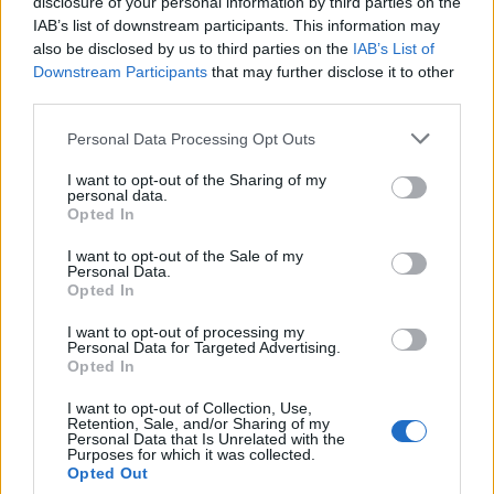
disclosure of your personal information by third parties on the
IAB’s list of downstream participants. This information may
Segui Libero Quotidiano su Google Discover
also be disclosed by us to third parties on the
IAB’s List of
Scegli Libero Quotidiano come fonte preferita
Downstream Participants
that may further disclose it to other
third parties.
SEZIONI
Personal Data Processing Opt Outs
I want to opt-out of the Sharing of my
SPETTACOLI
personal data.
Opted In
SCIENZA E TECH
I want to opt-out of the Sale of my
Personal Data.
Opted In
ALTRO
I want to opt-out of processing my
Personal Data for Targeted Advertising.
Opted In
I want to opt-out of Collection, Use,
Retention, Sale, and/or Sharing of my
Personal Data that Is Unrelated with the
Purposes for which it was collected.
Libero Shopping
Contatti
Pubblicità
Cookie policy
Privacy policy
Opted Out
Condizioni generali
Modello 231
Assistenza
Preferenze Privacy