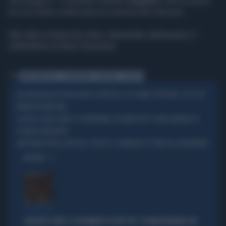
Messaggero
- e sarebbe risultato
negativo
. Ma la notizia
non era stata confermata nè smentita dal Vaticano.
Nel video di Agenzia Vista / Alexander Jakhnagiev, il
raffreddore di Papa Francesco
Tag
PAPA FRANCESCO
CORONAVIRUS
VATICANO
COVID 19
CHIESA CATTOLICA, LO SCISMA È UFFICIALE: ECCO CHI
UNA FRAGOROSA ROTTURA
BRINDA IN VATICANO
LEONE E I LEFEBVRIANI: SECONDO VOI CI SARÀ DAVVERO LO
SCONTRO TOTALE
SCISMA IN VATICANO?
CHIESA CATTOLICA, VERSO IL CLAMOROSO SCISMA DEI LEFEBVRIANI
SPACCATURA
OPINIONI
FIGURACCIA
GIUSEPPE CONTE, IL DOCUMENTO SCOOP? FDI: "LA MAGISTRATURA GIÀ