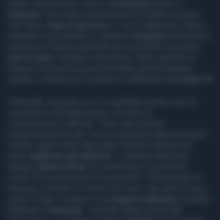
Misure straordinarie contro il
coronavirus
anche in
Vaticano
. Per evitare assembramenti di fedeli in piazza
San Pietro,
Papa Francesco
e i suoi collaboratori stanno
studiando la possibilità di celebrare l'
Angelus
di domenica
prossima e l'udienza generale del mercoledì successivo
solo in video
, Sarebbe impossibile, infatti, garantire la
distanza di sicurezza prescritta dalle autorità sanitarie
italiane e vaticane per contenere la diffusione del
Covid-19
D'altronde, da poche ore si è registrato il primo caso di
coronavirus nella Santa Sede, con tanto di
comunicazione eufficiale: "Sono stati sospesi
temporaneamente tutti i servizi ambulatori della Direzione
Sanità e Igiene dello Stato della Città del Vaticano per
poter
sanificare gli ambienti
". Il direttore della sala
stampa,
Matteo Bruni
, ha confermato la "positività a
Covid-19 riscontrata ieri in un paziente": "Rimane però in
funzione il presidio di Pronto Soccorso". Nei giorni scorso
anche il Papa, in seguito a una
leggera influenza
, avrebbe
effettuato il
tampone
- secondo quanto riferito dal