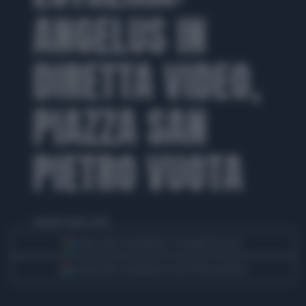
ANGELUS IN
DIRETTA VIDEO,
PIAZZA SAN
PIETRO VUOTA
venerdì 6 marzo 2020
Segui Libero Quotidiano su Google Discover
Scegli Libero Quotidiano come fonte preferita