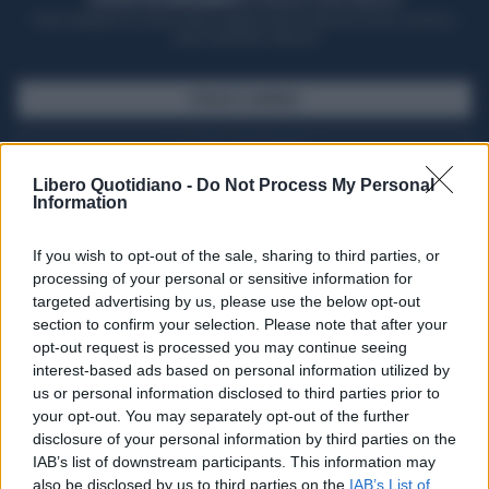
ACQUISTA UN ABBONAMENTO
OTTIENI DEI SUPER VANTAGGI
Potrai sfogliare la rivista online, leggere tutte le edizioni locali, ricevere a
casa il giornale cartaceo
SFOGLIA IL GIORNALE
ACQUISTA ABBONAMENTO
Libero Quotidiano -
Do Not Process My Personal
Information
If you wish to opt-out of the sale, sharing to third parties, or
processing of your personal or sensitive information for
targeted advertising by us, please use the below opt-out
section to confirm your selection. Please note that after your
opt-out request is processed you may continue seeing
interest-based ads based on personal information utilized by
us or personal information disclosed to third parties prior to
your opt-out. You may separately opt-out of the further
Seguici su Google Discover
disclosure of your personal information by third parties on the
IAB’s list of downstream participants. This information may
Segui Libero Quotidiano su Google Discover
also be disclosed by us to third parties on the
IAB’s List of