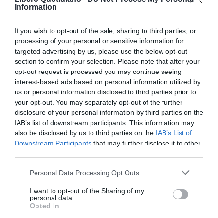
Information
If you wish to opt-out of the sale, sharing to third parties, or
processing of your personal or sensitive information for
targeted advertising by us, please use the below opt-out
section to confirm your selection. Please note that after your
opt-out request is processed you may continue seeing
interest-based ads based on personal information utilized by
us or personal information disclosed to third parties prior to
your opt-out. You may separately opt-out of the further
Seguici su Google Discover
disclosure of your personal information by third parties on the
IAB’s list of downstream participants. This information may
Segui Libero Quotidiano su Google Discover
also be disclosed by us to third parties on the
IAB’s List of
Scegli Libero Quotidiano come fonte preferita
Downstream Participants
that may further disclose it to other
third parties.
SEZIONI
Personal Data Processing Opt Outs
I want to opt-out of the Sharing of my
SPETTACOLI
personal data.
Opted In