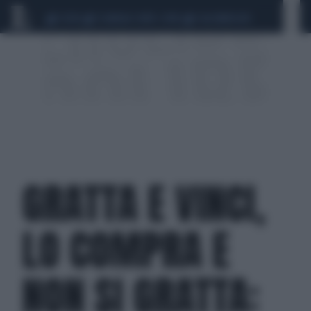
CEUTA
SCANDALO CONTE-COVID
CALCIOMERCATO
GRATTA E VINCI,
LO COMPRA E
NON SI GRATTA: