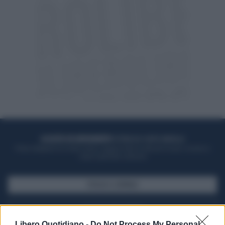
ACQUISTA UN ABBONAMENTO
OTTIENI DEI SUPER VANTAGGI
Potrai sfogliare la rivista online, leggere tutte le edizioni locali, ricevere a
casa il giornale cartaceo
SFOGLIA IL GIORNALE
ACQUISTA ABBONAMENTO
Libero Quotidiano -
Do Not Process My Personal