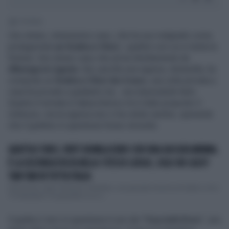
2' di lettura
Uno strano, stranissimo caso, che ha suo malgrado come
protagonista
un Gratta e Vinci
, i grattini con cui si tenta la
fortuna. Uno strano caso che arriva direttamente da
Albenga in Liguria
. Già, perché una signora, Antonella, ha
comprato un
Gratta e Vinci da 3 euro
, una volta arrivata a
casa ha provato a grattarlo ma... era impossibile farlo.
Quanto è tornata in tabaccheria e le è stato proposto il
rimborso, ma la signora non ci ha voluto sentire, sperando
che il grattino in questione fosse vincente.
GRATTA E VINCI, VINTI 100MILA EURO CON UNA GIOCATA MINIMA.
È LA SECONDA VOLTA NELLO STESSO LUOGO, SOLO UN CASO?
TAM TAM IN TUTTA ITALIA
Clamoroso colpo di fortuna a Modena: una giocata minima al Gratta e vinci
"Il miliardario" ha garantito a un s...
Il gratta e vinci in questione è uno dei "
Cuccioli d'oro
", uno