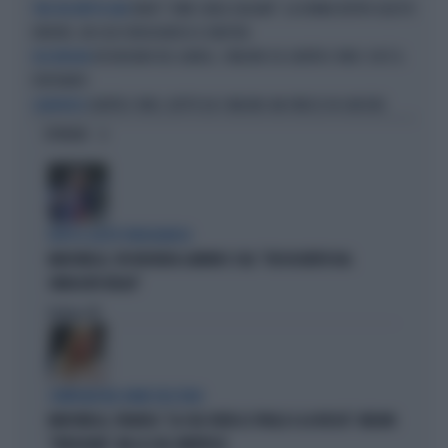
FAKIR "COME CARLO GIULIANI": LA DONNA DIETRO QUESTO
TIRA UNA BRUTTA ARIA
ORRORE, UN CASO VERGOGNOSO A SINISTRA
DESENZANO DEL GARDA, 2 MILIONI COL GRATTA E VINCI: CHI È IL
DEA BENDATA
FORTUNATO
GRATTA E VINCI, BOTTO DA 5 MILIONI. MA FINISCE IN CARCERE
CLAMOROSO
OPINIONI
DOPO IL GESTO VERGOGNOSO
MARCINELLE, FDI INCHIODA LANDINI E CGIL: "DISSOCIATEVI DAL
SINDACATO BELGA"
Politica
di
COMPAGNI NEL NOME DELL'ODIO
MARCINELLE, FIDANZA: "LA CGIL VOLTA LE SPALLE A LA RUSSA". MELONI:
"VERGOGNA". MA LA CGIL SMENTISCE