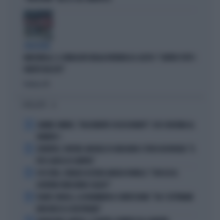
VERGOGNA
MARCINELLE, IL SINDACATO BELGA RIVENDICA IL GESTO: "CONTRO TUTTI I
PARTITI FASCISTI"
Politica
di
I PIÙ LETTI
1
JANNIK SINNER, "DOLCEMENTE OSSESSIONATO": CHI SI INCHINA AL
NUMERO 1
2
JUVENTUS, PAPERE-MICHELE DI GREGORIO E TIFOSI IN RIVOLTA: "IL
PIÙ SCARSO DI SEMPRE"
3
4 DI SERA, SENALDI AZZERA ANGELO BONELLI: "CON LUI AL
GOVERNO FARÀ MENO CALDO?"
4
FLAVIO COBOLLI, LA DRAMMATICA CONFESSIONE: "DA 3 SETTIMANE
NON RIESCO A RESPIRARE"