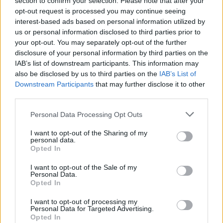
section to confirm your selection. Please note that after your
opt-out request is processed you may continue seeing
interest-based ads based on personal information utilized by
us or personal information disclosed to third parties prior to
your opt-out. You may separately opt-out of the further
Seguici su Google Discover
disclosure of your personal information by third parties on the
IAB’s list of downstream participants. This information may
Segui Libero Quotidiano su Google Discover
also be disclosed by us to third parties on the
IAB’s List of
Scegli Libero Quotidiano come fonte preferita
Downstream Participants
that may further disclose it to other
third parties.
SEZIONI
Personal Data Processing Opt Outs
I want to opt-out of the Sharing of my
SPETTACOLI
personal data.
Opted In
SCIENZA E TECH
I want to opt-out of the Sale of my
Personal Data.
Opted In
ALTRO
I want to opt-out of processing my
Personal Data for Targeted Advertising.
Opted In