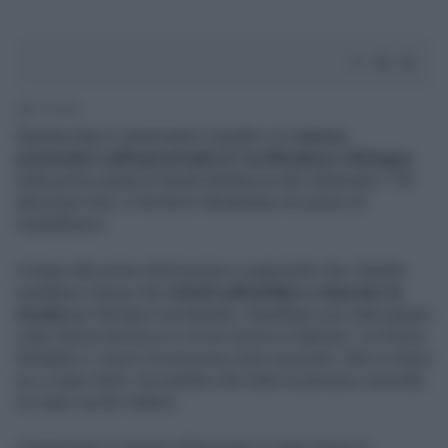
1' di lettura
Spettacolare e drammatico assalto a un
mezzo
portavalori sull’autostrada A1 tra Modena e Bologna
nella prima serata di lunedì all’altezza del chilometro 178
direzione Sud, in territorio Modenese nei pressi di
Castelfranco.
In base alle prime informazioni si apprende che i banditi
avrebbero messo dei
chiodi sull’asfalto e sbarrato la
strada
per fermare il portavalori. Sarebbero poi stati sparati
colpi d’arma da fuoco e c’è un mezzo in fiamme. La Polizia
Stradale e i mezzi di soccorso sono sul posto. Non è chiaro
se ci siano feriti, ma sembra che tutte le persone coinvolte
ne siano uscite indenni.