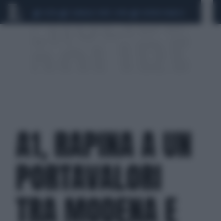
CEUTA
SCANDALO CONTE-COVID
SIGFRIDO RANUCCI
A1, RAPINA A UN
PORTAVALORI
TRA MODENA E