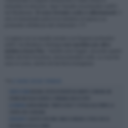
L’autostrada in seguito all'episodio è stata chiusa in
entrambe le direzioni, dopo l’assalto al portavalori sull’A1
nel Modenese.
Si sono formate code e rallentamenti
. Il
sito di Autostrade parla di un tentativo di rapina a un
portavalori all’altezza del chilometro 177.
La rapina con un assalto armato a un furgone portavalori
sull’A1 tra Modena e Bologna
non sarebbe per altro
andata a buon fine
. I banditi sono fuggiti, secondo quanto
detto da fonti di polizia, senza prendere nulla. Le ricerche
sono in corso, anche nel territorio bolognese.
Tag
A1
MODENA
BOLOGNA
PORTAVALORI
BOLOGNA, RICEVE IN EREDITÀ DAL MARITO 1,8 MILIONI, MA
COLPO DI SCENA
SPUNTA UNA FIGLIA SEGRETA: IL TRIBUNALE BLOCCA TUTTO
GIORGIA MELONI, "MORTE AI FASCI" E PISTOLA ALLA TEMPIA: LA
LA DENUNCIA
SCRITTA CHOC A BOLOGNA
2 AGOSTO E FASCISMO, FANGO SU MELONI: IL TITOLO CON CUI
DISCHI ROTTI
REPUBBLICA TOCCA IL FONDO