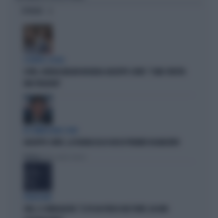
OPINIONI
SCONTRO-SOCIAL
COVID, GIORGIA MELONI INCHIODA GIUSEPPE CONTE: "COME SFRUTTA
UNA TRAGEDIA"
IN COMMISSIONE COVID
GIUSEPPE CONTE, LA FIGURACCIA DI UN EX PREMIER DISABILITATO
Politica
di Alessandro Sallusti
PROIEZIONI
SWG, IL SONDAGGISTA: "IL PD HA PERSO DUE PUNTI, DA NON