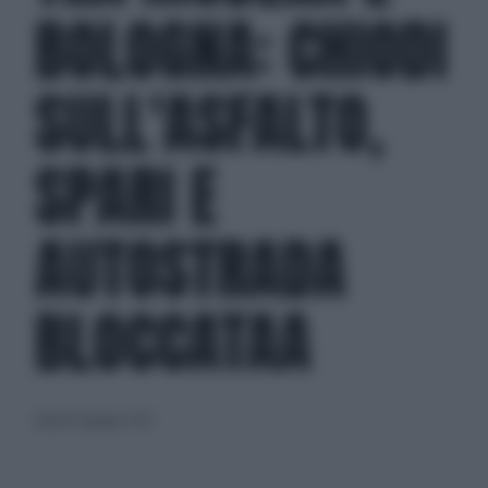
BOLOGNA: CHIODI
SULL'ASFALTO,
SPARI E
AUTOSTRADA
BLOCCATAA
lunedì 14 giugno 2021