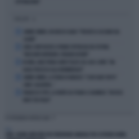
SOTTOVALUTARE"
I PIÙ LETTI
1
JANNIK SINNER, UN GROSSO GUAIO: "PERCHÉ LO CACCIANO DAL
CASINÒ"
2
CARLO CONTI RICEVE IL PREMIO SPETTACOLO DEL FESTIVAL
"ORIZZONTI DIFFERENTI, PENSIERI DISTINTI"
3
IN ONDA, MULÈ FRENA SUBITO TELESE SUL CASO-CONTE: "MA
QUALE PROCESSO ALLA NORIMBERGA?!"
4
JANNIK SINNER, LA TEORIA DI NARGISO: "I SUOI GUAI? UN PO'
COME I CALCIATORI..."
5
FRANCESCO TOTTI, LA VERITÀ SUL PUGNO A COLONNESE: "MI DISSE:
NON È TUO FIGLIO"
TI POTREBBERO INTERESSARE
ITALIA
COMO, 16ENNE ARRESTATO PER TERRORISMO: MANUALE PER COSTRUIRE BOMBE,