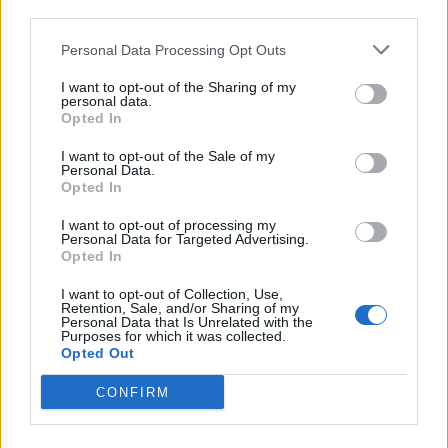
third parties.
SEZIONI
Personal Data Processing Opt Outs
I want to opt-out of the Sharing of my
SPETTACOLI
personal data.
Opted In
SCIENZA E TECH
I want to opt-out of the Sale of my
Personal Data.
Opted In
ALTRO
I want to opt-out of processing my
Personal Data for Targeted Advertising.
Opted In
I want to opt-out of Collection, Use,
Retention, Sale, and/or Sharing of my
Personal Data that Is Unrelated with the
Purposes for which it was collected.
Libero Shopping
Contatti
Pubblicità
Cookie policy
Privacy policy
Opted Out
Condizioni generali
Modello 231
Assistenza
Preferenze Privacy
CONFIRM
Editoriale Libero S.r.l. - Sede Legale: Via dell’Aprica 18, 20158 Milano -
Registro Imprese di Milano Monza Brianza Lodi: C.F. e P.IVA 06823221004 -
R.E.A. Milano n. 1690166 Cap. Soc. € 400.000,00 i.v.