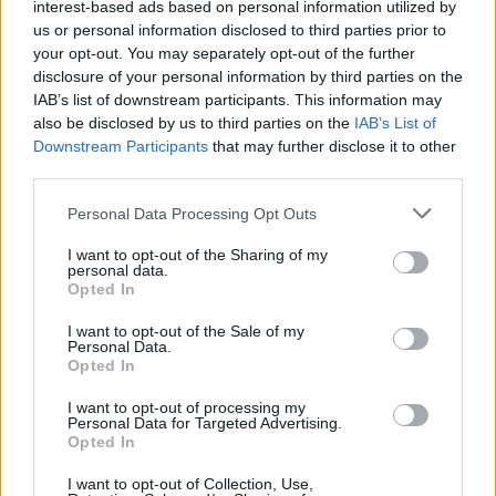
interest-based ads based on personal information utilized by
us or personal information disclosed to third parties prior to
your opt-out. You may separately opt-out of the further
Seguici su Google Discover
disclosure of your personal information by third parties on the
IAB’s list of downstream participants. This information may
Segui Libero Quotidiano su Google Discover
also be disclosed by us to third parties on the
IAB’s List of
Scegli Libero Quotidiano come fonte preferita
Downstream Participants
that may further disclose it to other
third parties.
SEZIONI
Personal Data Processing Opt Outs
I want to opt-out of the Sharing of my
SPETTACOLI
personal data.
Opted In
SCIENZA E TECH
I want to opt-out of the Sale of my
Personal Data.
Opted In
ALTRO
I want to opt-out of processing my
Personal Data for Targeted Advertising.
Opted In
I want to opt-out of Collection, Use,