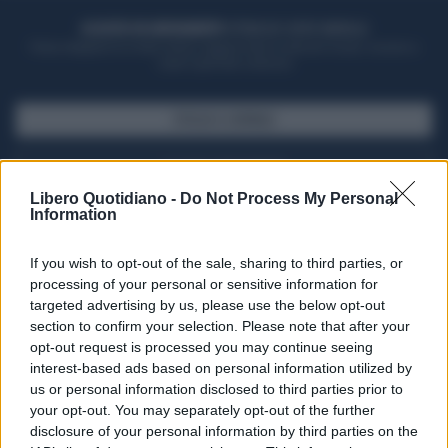
ACQUISTA UN ABBONAMENTO
OTTIENI DEI SUPER VANTAGGI
Potrai sfogliare la rivista online, leggere tutte le edizioni locali, ricevere a
casa il giornale cartaceo
SFOGLIA IL GIORNALE
ACQUISTA ABBONAMENTO
Libero Quotidiano -
Do Not Process My Personal
Information
If you wish to opt-out of the sale, sharing to third parties, or
processing of your personal or sensitive information for
targeted advertising by us, please use the below opt-out
section to confirm your selection. Please note that after your
opt-out request is processed you may continue seeing
interest-based ads based on personal information utilized by
us or personal information disclosed to third parties prior to
your opt-out. You may separately opt-out of the further
Seguici su Google Discover
disclosure of your personal information by third parties on the