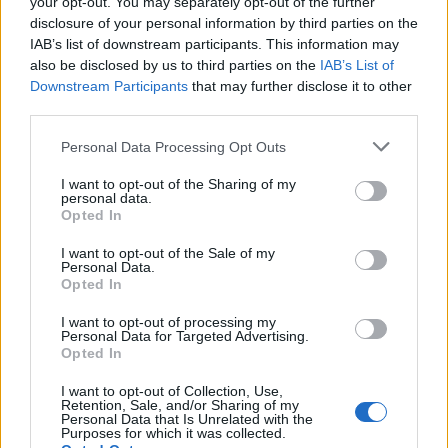
your opt-out. You may separately opt-out of the further
Seguici su Google Discover
disclosure of your personal information by third parties on the
IAB’s list of downstream participants. This information may
Segui Libero Quotidiano su Google Discover
also be disclosed by us to third parties on the
IAB’s List of
Scegli Libero Quotidiano come fonte preferita
Downstream Participants
that may further disclose it to other
third parties.
SEZIONI
Personal Data Processing Opt Outs
I want to opt-out of the Sharing of my
SPETTACOLI
personal data.
Opted In
SCIENZA E TECH
I want to opt-out of the Sale of my
Personal Data.
Opted In
ALTRO
I want to opt-out of processing my
Personal Data for Targeted Advertising.
Opted In
I want to opt-out of Collection, Use,
Retention, Sale, and/or Sharing of my
Personal Data that Is Unrelated with the
Purposes for which it was collected.
Libero Shopping
Contatti
Pubblicità
Cookie policy
Privacy policy