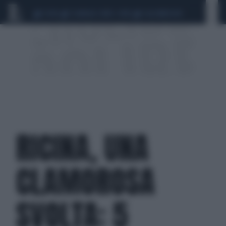
CEUTA
SCANDALO CONTE-COVID
CALCIOMERCATO
RICINA, UNA
CLAMOROSA
SVOLTA: 5