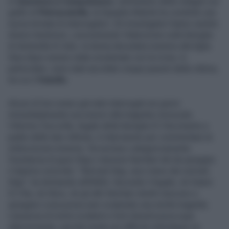
In
Questura a Campobasso
, nell’ambito delle indagini sul
giallo di
Pietracatella
, la Squadra Mobile ha condotto una
nuova tornata di interrogatori. Gli investigatori hanno sentito
diversi testimoni, concentrando l’attenzione sulla famiglia
di Antonella Di Ielsi, la donna deceduta insieme alla figlia
Sara dopo essere state avvelenate con la ricina. In
particolare, sono stati ascoltati cinque parenti della vittima,
tra cui il
fratello
.
Alcuni di loro erano già stati interrogati nei giorni
immediatamente successivi alla tragedia.L’avvocato
Vittorino Facciolla, legale della famiglia Di Vita (marito e
padre delle due vittime), è intervenuto per commentare le
indiscrezioni emerse. Ha escluso categoricamente
l’esistenza di gravi litigi o tensioni familiari tali da spiegare
il duplice omicidio. "Normali litigi, anzi meno dei normali
litigi", ha dichiarato all’ANSA. Secondo il legale, né Gianni
Di Vita, né Alice, né gli altri familiari stretti riescono a
spiegarsi cosa possa aver scatenato una simile tragedia.
L’assenza di motivi evidenti e forti dissidi preoccupa
ulteriormente, perché rende più difficile individuare un