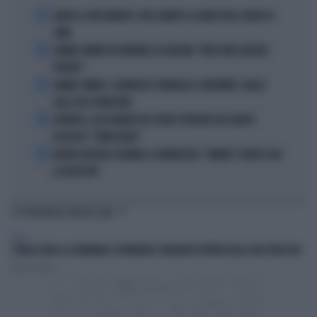
1
ADDIO A LIVIO BERRUTI, ORO OLIMPICO A ROMA 1960: AVEVA 87
ANNI
2
JANNIK SINNER FA TREMARE GLI ITALIANI: "NON SONO ANCORA
PRONTO"
3
JANNIK SINNER, CLAMOROSO: RINUNCIA A CINCINNATI, GIALLO
SULLE SUE CONDIZIONI
4
JUVENTUS, ALESSANDRO DEL PIERO STREGATO DAL NUOVO
ACQUISTO: "TANTA ROBA"
5
NOVAK DJOKOVIC FULMINA IL GIORNALISTA: "SINNER? CONOSCI GIÀ
LA RISPOSTA"
TI POTREBBERO INTERESSARE
ITALIA
L'ITALIA SFIDA LA GERMANIA A PRENDERE I MIGRANTI PORTATI DALLE ONG TEDESCHE
Fausto Carioti