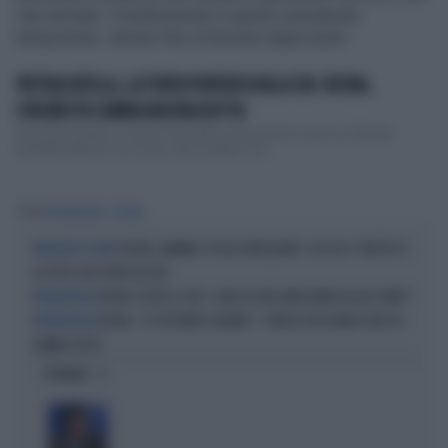
vita normale. Il trasferimento è quindi considerato
temporaneo, almeno fino al termine degli esami.
PIETRACATELLA, LA TORTA PORTATA DALLA ZIA: RICINA,
L'INCHIESTA CAMBIA ANCORA ROTTA
Una torta portata a casa Di Vita nelle ore precedenti il giorno di Natale
potrebbe segnare una svolta nelle indagini che...
Tag
PIETRACATELLA
RICINA
RICINA, MAMMA E FIGLIA AVVELENATE: CACCIA A "MISTER X",
INDAGINI IN CORSO
LA PISTA CHE PORTA ALL'FBI
RICINA, IPOTESI-CHOC: SARA DI VITA AVVELENATA IN DUE TEMPI?
PIETRACATELLA
RICINA, "SI POTEVANO SALVARE": 5 MEDICI RISCHIANO GROSSO,
PIETRACATELLA
CAMBIA TUTTO
OPINIONI