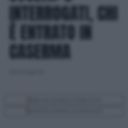
INTERROGATI, CHI
È ENTRATO IN
CASERMA
martedì 12 maggio 2026
Segui Libero Quotidiano su Google Discover
Scegli Libero Quotidiano come fonte preferita