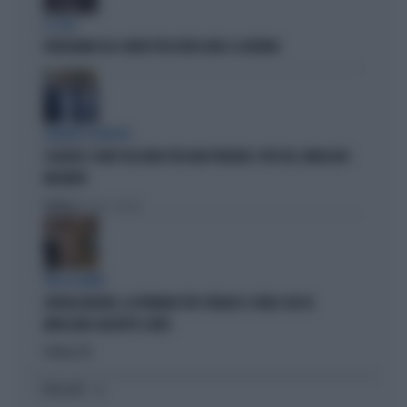
IL CASO
FRATOIANNI USA I MORTI PER ATTACCARE IL GOVERNO
SILENZIO SOSPETTO
SCHLEIN E CONTE TACCIONO PER NON PERDERE I VOTI DEL SINDACATO
MILITANTE
Politica
di Pietro Senaldi
TRA LA GENTE
GIORGIA MELONI, LA FERMANO PER STRADA? IL VIDEO CHE FA
IMPAZZIRE GIUSEPPE CONTE
Politica
di
I PIÙ LETTI