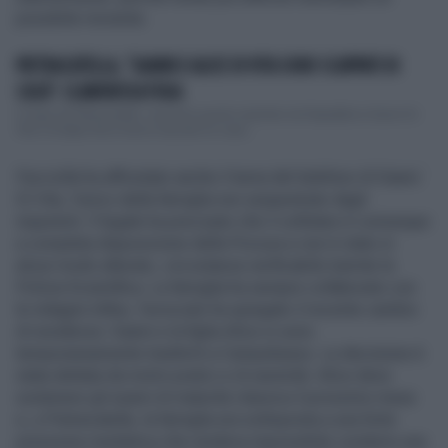
possibile movente.
PIETRACATELLA, "GIANNI E ALICE DI VITA SONO SCAPPATI DI
CASA": CLAMOROSA FUGA
In fuga da Pietracatella: secondo quanto riportato da Repubblica Gianni Di
Vita e la figlia Alice hanno lasciato la casa...
Facciolla ha affrontato anche il tema del telefono di Gianni
Di Vita, l’unico della famiglia non sequestrato dagli
inquirenti. Il legale ha precisato che il cellulare è comunque
a completa disposizione della Procura e non è stato in
alcun modo alterato, circostanza verificabile tramite la
Polizia Scientifica. La famiglia ha sempre collaborato con
le indagini.Infine, l’avvocato ha spiegato il recente cambio
di residenza: Gianni e la figlia Alice si sono
temporaneamente trasferiti a Campobasso. La decisione è
stata dettata da motivi pratici e di serenità: Alice deve
sostenere gli esami di maturità classica il prossimo mese
e, a Pietracatella, la famiglia era sottoposta a una forte
pressione mediatica che rendeva impossibile condurre una