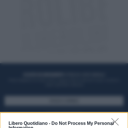
ACQUISTA UN ABBONAMENTO
OTTIENI DEI SUPER VANTAGGI
Potrai sfogliare la rivista online, leggere tutte le edizioni locali, ricevere a
casa il giornale cartaceo
SFOGLIA IL GIORNALE
ACQUISTA ABBONAMENTO
Libero Quotidiano -
Do Not Process My Personal
Information