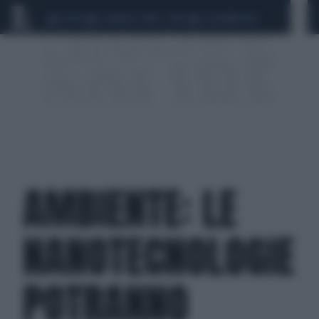
CEUTA
SCANDALO CONTE-COVID
CALCIOMERCATO
AMBIENTE: LE
NANOTECNOLOGIE
POTRANNO