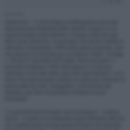
2' di lettura
(Adnkronos) - "La tecnologia a multifrequenza associata
alla protezione traspirante delle superfici murarie con la
nanotecnologia rende definitivo il restauro delle facciate
delle nostre abitazioni: se pensiamo che questo risultato lo
otteniamo recuperando il 90% delle spese sostenute, direi
che questa è la soluzione per eccellenza. Difatti,– la legge
n. 160 del 27 dicembre 2019 detta “Bonus facciate” ci
permette di detrarre il 90% della spesa in 10 anni per
sistemare le facciate delle case nelle quali abitiamo. Con il
Bonus Facciate possiamo detrarre le spese per interventi di
pulizia delle facciate, tinteggiature, eliminazione del
degrado e per fare ciò possiamo sfruttare le nuove
tecnologie”.
“La specificità del formulato nano tecnologico – continua
Anzioli - è quella di un trattamento particolarmente efficace
con caratteristiche di lunga durata all'interno del substrato