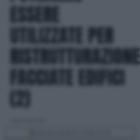
ESSERE
UTILIZZATE PER
RISTRUTTURAZIONE
FACCIATE EDIFICI
(2)
venerdì 6 marzo 2020
Segui Libero Quotidiano su Google Discover