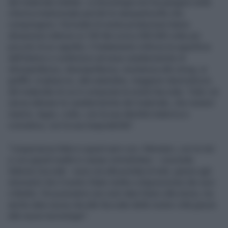
del materiale trattato. La tecnologia non ha paragoni nella
chimica tradizionale perché le nanoparticelle che
compongono i formulati di nostra produzione hanno
dimensioni inferiori ai 100 Nm (circa 300.000 volte più
piccolo di un capello). Il trattamento rinforza la superficie
dall’interno e conferisce ad essa caratteristiche di
idrorepellenza, oleorepellenza, resistenza allo smog, ai
graffiti, al ghiaccio, alla salsedine, maggiore durevolezza
del materiale di cui è composta la nostra facciata. Tutto ciò
senza alterare le caratteristiche del materiale, che resterà
marmo, legno, cotto, con la sua identità materica e
cromatica, con la sua traspirabilità”.
“L’esperienza fatta in questi anni con i Ministeri, con le Asl
e con grandi realtà in campo immobiliare – conclude
Sabrina Zuccalà – sono ora alla portata di tutti, grazie agli
strumenti che il nostro Stato mette a disposizione dei suoi
cittadini. Ora possiamo non solo dare futuro alla storia, ma
anche dare nuova vita alle facciate delle nostre città grazie
alle nuove tecnologie”.