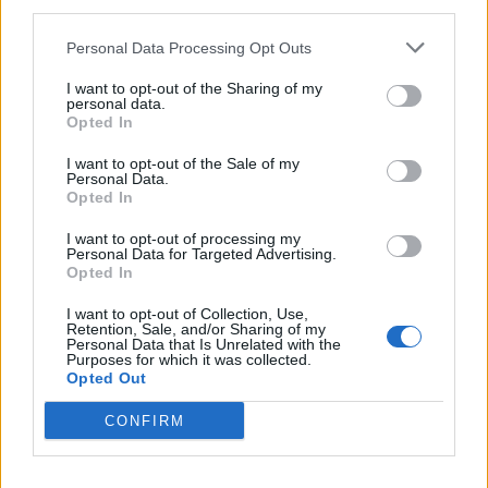
third parties.
SEZIONI
Personal Data Processing Opt Outs
I want to opt-out of the Sharing of my
SPETTACOLI
personal data.
Opted In
SCIENZA E TECH
I want to opt-out of the Sale of my
Personal Data.
Opted In
ALTRO
I want to opt-out of processing my
Personal Data for Targeted Advertising.
Opted In
I want to opt-out of Collection, Use,
Retention, Sale, and/or Sharing of my
Personal Data that Is Unrelated with the
Purposes for which it was collected.
Libero Shopping
Contatti
Pubblicità
Cookie policy
Privacy policy
Opted Out
Condizioni generali
Modello 231
Assistenza
Preferenze Privacy
CONFIRM
Editoriale Libero S.r.l. - Sede Legale: Via dell’Aprica 18, 20158 Milano -
Registro Imprese di Milano Monza Brianza Lodi: C.F. e P.IVA 06823221004 -
R.E.A. Milano n. 1690166 Cap. Soc. € 400.000,00 i.v.