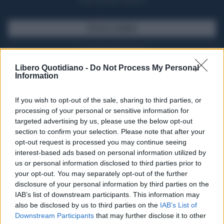
casa il giornale cartaceo
SFOGLIA IL GIORNALE
ACQUISTA ABBONAMENTO
Libero Quotidiano -
Do Not Process My Personal
Information
If you wish to opt-out of the sale, sharing to third parties, or
processing of your personal or sensitive information for
targeted advertising by us, please use the below opt-out
section to confirm your selection. Please note that after your
opt-out request is processed you may continue seeing
interest-based ads based on personal information utilized by
us or personal information disclosed to third parties prior to
your opt-out. You may separately opt-out of the further
Seguici su Google Discover
disclosure of your personal information by third parties on the
IAB’s list of downstream participants. This information may
Segui Libero Quotidiano su Google Discover
also be disclosed by us to third parties on the
IAB’s List of
Scegli Libero Quotidiano come fonte preferita
Downstream Participants
that may further disclose it to other