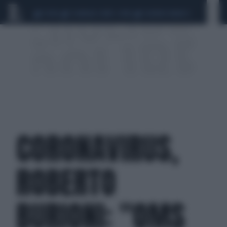
CEUTA
SCANDALO CONTE-COVID
SIGFRIDO RANUCCI
CORONAVIRUS,
ROBERTO
BURIONI: "OMS