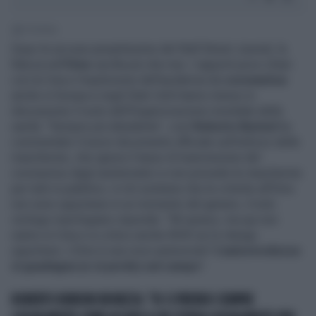
1' di lettura
Dopo le accuse pesantissime del Wall Street Journal, la
fiducia nell’
Oms
vacilla più che mai. I rapporti poco chiari
con la Cina e l’esplosione dell’epidemia da
coronavirus
anche in Europa e negli Stati Uniti hanno messo in
discussione il ruolo dell’Organizzazione mondiale della
sanità. “Sempre più deludente”, così
Roberto Burioni
ha
commentato il nuovo documento ufficiale sull’utilizzo delle
mascherine, che ignora il tasso di trasmissione del
coronavirus dagli asintomatici e non prevede le mascherine
per tutti in pubblico. A chi sostiene che le critiche all’Oms
non sono opportune in un momento del genere, il noto
virologo marchigiano risponde: “Mi spiace, ma qui non
siamo in Cina e io critico anche WHO se lo ritengo
opportuno. L’Oms è una voce autorevole?
L’autorevolezza
si guadagna (e si perde) sul campo
”.
ROBERTO BURIONI IRONIZZA: "IO CI PRENDO SEMPRE