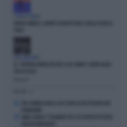
"PUNTI IN COMUNE"
ROBERTO VANNACCI, CONTATTO CON BEPPE GRILLO: QUELLA LETTERA AL
COMICO
TARLI DEMOCRATICI
PD, "PATENTINO ANTIFASCISTA PER LE SALE STAMPA": L'ULTIMO DELIRIO
CROLLA IN AULA
Politica
di
I PIÙ LETTI
1
JUVE, RAVANELLI RIVELA: COSÌ SI SONO LASCIATI SFUGGIRE GIGIO
DONNARUMMA
2
SINNER, NARGISO: "FISICAMENTE? NO, ECCO PERCHÉ PUÒ ESSERSI
STANCATO MENTALMENTE"