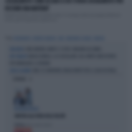
CASUALMENTE COME ACCADE A CHI STUDIA CASUALMENTE PER
DECENNI UNA MATERIA"
Roberto Burioni aveva predetto tutto. Il virologo sulla sua pagina Medical
Facts, già l'8 gennaio, parlava di...
Tag
CORONAVIRUS
ROBERTO BURIONI
OMS
PANDEMIA GLOBALE
BURIONI
L’OMS INVENTA I MORTI. E COSTA 2 MILIARDI ALL’ANNO...
ORA BASTA
ANGELO BONELLI, LA SCIACALLATA: USA I MORTI (INESISTENTI)
DATI SBALLATI
PER INFANGARE IL GOVERNO
L'OMS SI È INVENTATA CINQUE MORTI PER IL CALDO IN ITALIA
(FALSI) ALLARMI
OPINIONI
IPOCRISIE ROSSE
SINISTRA ALLA FIERA DELLE FALSITÀ
Politica
di Alessandro Sallusti