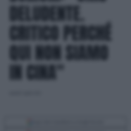
DELUDENTE.
CRITICO PERCHÉ
QUI NON SIAMO
IN CINA"
martedì 7 aprile 2020
Segui Libero Quotidiano su Google Discover