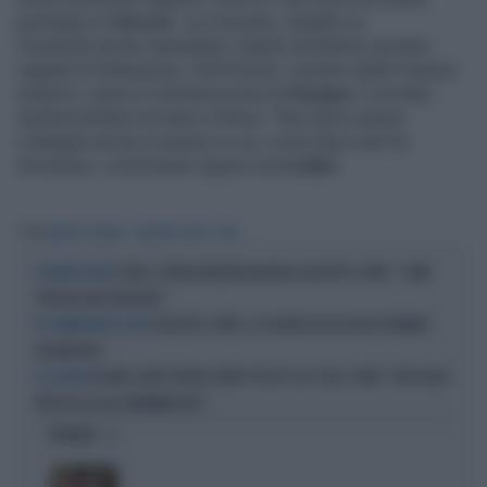
purtroppo in
Grecia
", un concetto, ribadito su
Facebook anche stamattina. Intanto da Berlino arrivano
segnali di distensione. Olaf Scholz, ministro delle Finanze
tedesco, spera in un’intesa prima di
Pasqua
. E sul Mes
sembra tendere la mano a Roma: "Non deve essere
collegato ad uno scenario in cui, come dieci anni fa,
arrivavano i commissari oppure una
troika
".
Tag
MATTEO SALVINI
GIUSEPPE CONTE
MES
COVID, GIORGIA MELONI INCHIODA GIUSEPPE CONTE: "COME
SCONTRO-SOCIAL
SFRUTTA UNA TRAGEDIA"
GIUSEPPE CONTE, LA FIGURACCIA DI UN EX PREMIER
IN COMMISSIONE COVID
DISABILITATO
IN ONDA, MULÈ FRENA SUBITO TELESE SUL CASO-CONTE: "MA QUALE
A IN ONDA
PROCESSO ALLA NORIMBERGA?!"
OPINIONI