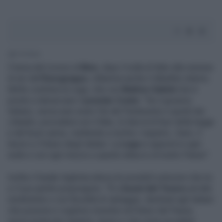
1' di lettura
Il tema del ricorso al
Mes
, dopo il nulla di fatto alla riunione
di ieri dell’
Eurogruppo
, infiamma anche il dibattito interno.
Molto contraria la Lega, che con
Matteo
Salvini
che è
pronto a denunciare il
premier Conte
: "Se il governo
italiano, senza aver avuto l'ok del Parlamento e quindi dei
cittadini, procederà con il Mes, lo farà al di fuori della legge
e del buon senso, mettendo a rischio i risparmi, i beni, il
lavoro e il futuro degli italiani. La
Lega
si opporrà in ogni
sede e con ogni mezzo a questo attacco al nostro Paese".
Inoltre il leader leghista elenca le possibili soluzioni che lui
e il suo partito propongono: "Sì a
buoni del Tesoro
ad alto
rendimento o con fiscalità di vantaggio, destinati agli italiani
che possono e vogliono investire nel futuro del Paese,
senza ipotecare risparmi, lavoro e vita come accaduto