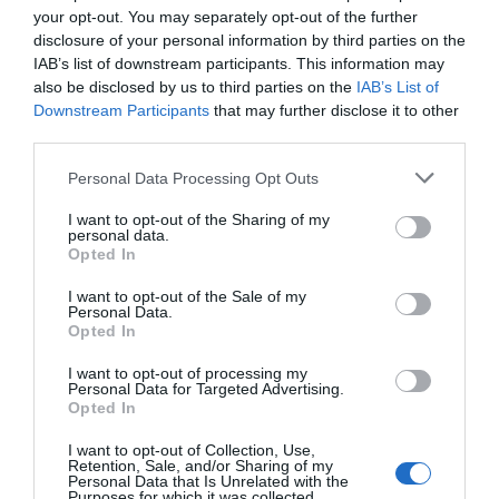
your opt-out. You may separately opt-out of the further
Seguici su Google Discover
disclosure of your personal information by third parties on the
IAB’s list of downstream participants. This information may
Segui Libero Quotidiano su Google Discover
also be disclosed by us to third parties on the
IAB’s List of
Scegli Libero Quotidiano come fonte preferita
Downstream Participants
that may further disclose it to other
third parties.
SEZIONI
Personal Data Processing Opt Outs
I want to opt-out of the Sharing of my
SPETTACOLI
personal data.
Opted In
SCIENZA E TECH
I want to opt-out of the Sale of my
Personal Data.
Opted In
ALTRO
I want to opt-out of processing my
Personal Data for Targeted Advertising.
Opted In
I want to opt-out of Collection, Use,
Retention, Sale, and/or Sharing of my
Personal Data that Is Unrelated with the
Purposes for which it was collected.