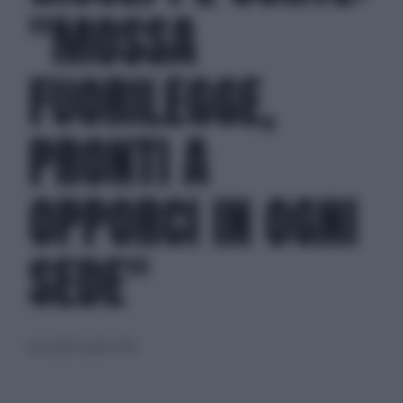
"MOSSA
FUORILEGGE,
PRONTI A
OPPORCI IN OGNI
SEDE"
mercoledì 8 aprile 2020