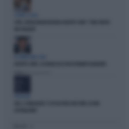
SCONTRO-SOCIAL
COVID, GIORGIA MELONI INCHIODA GIUSEPPE CONTE: "COME SFRUTTA
UNA TRAGEDIA"
IN COMMISSIONE COVID
GIUSEPPE CONTE, LA FIGURACCIA DI UN EX PREMIER DISABILITATO
Politica
di Alessandro Sallusti
PROIEZIONI
SWG, IL SONDAGGISTA: "IL PD HA PERSO DUE PUNTI, DA NON
SOTTOVALUTARE"
I PIÙ LETTI