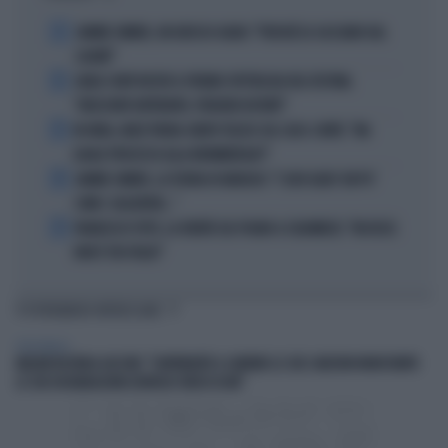
1
JANNIK SINNER, UN GROSSO GUAIO: "PERCHÉ LO CACCIANO DAL
CASINÒ"
2
CARLO CONTI RICEVE IL PREMIO SPETTACOLO DEL FESTIVAL
"ORIZZONTI DIFFERENTI, PENSIERI DISTINTI"
3
IN ONDA, MULÈ FRENA SUBITO TELESE SUL CASO-CONTE: "MA
QUALE PROCESSO ALLA NORIMBERGA?!"
4
JANNIK SINNER, LA TEORIA DI NARGISO: "I SUOI GUAI? UN PO'
COME I CALCIATORI..."
5
FRANCESCO TOTTI, LA VERITÀ SUL PUGNO A COLONNESE: "MI DISSE:
NON È TUO FIGLIO"
TI POTREBBERO INTERESSARE
PERSONAGGI
MELONI RICORDA GUCCINI: "CONTINUERÒ A CANTARE LE SUE CANZONI NONOSTANTE
LE SUE DICHIARAZIONI LIVOROSE VERSO DI ME"