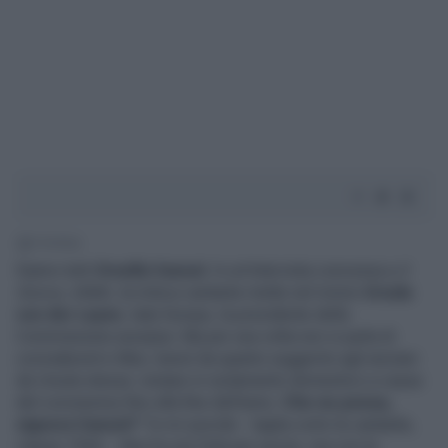
1' di lettura
Siamo tutti
Ornella Vanoni
. In un'intervista concessa a
Il
Giorno
, infatti, la mitica cantante mette nel mirino
Ursula
von der Layen
, lady Europa, la presidente della
Commissione europea. Ma per una volta non si parla di
coronabond e Mes, bensì da quanto suggerito agli anziani
da Ursula stessa: restare in isolamento domestico a causa
del coronavirus fino alla fine dell'anno.
Che ne pensa,
signora Vanoni?
"Io mi suicido - taglia corto la cantante,
classe 1934 -. Non ho più l'età per uscire, ma con la