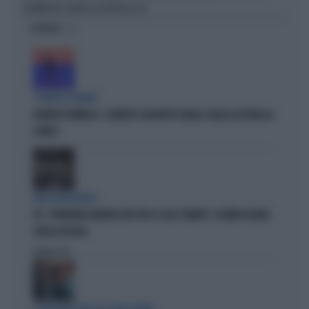
CLAMOROSO SILURO SU URSULA E UE
OPINIONI
"PUNTI IN COMUNE"
ROBERTO VANNACCI, CONTATTO CON BEPPE GRILLO: QUELLA LETTERA AL
COMICO
TARLI DEMOCRATICI
PD, "PATENTINO ANTIFASCISTA PER LE SALE STAMPA": L'ULTIMO DELIRIO
CROLLA IN AULA
Politica
di