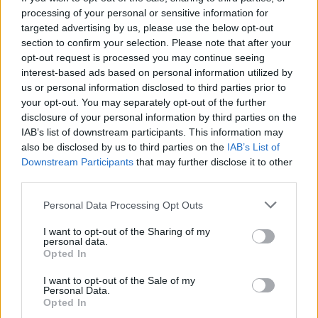
processing of your personal or sensitive information for
targeted advertising by us, please use the below opt-out
section to confirm your selection. Please note that after your
opt-out request is processed you may continue seeing
interest-based ads based on personal information utilized by
us or personal information disclosed to third parties prior to
your opt-out. You may separately opt-out of the further
Seguici su Google Discover
disclosure of your personal information by third parties on the
IAB’s list of downstream participants. This information may
Segui Libero Quotidiano su Google Discover
also be disclosed by us to third parties on the
IAB’s List of
Scegli Libero Quotidiano come fonte preferita
Downstream Participants
that may further disclose it to other
third parties.
SEZIONI
Personal Data Processing Opt Outs
I want to opt-out of the Sharing of my
SPETTACOLI
personal data.
Opted In
SCIENZA E TECH
I want to opt-out of the Sale of my
Personal Data.
Opted In
ALTRO