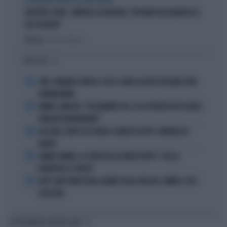
IL GRILLINO PENSA AI (SUOI) AFFARI
GIUSEPPE CONTE, ZAMPOLLI LO INCHIODA: "MI PARLÒ DELL'ALBERGO DI
SUO SUOCERO"
Politica
di Giacomo Amadori
I PIÙ LETTI
1
JUVE, RAVANELLI RIVELA: COSÌ SI SONO LASCIATI SFUGGIRE GIGIO
DONNARUMMA
2
SINNER, NARGISO: "FISICAMENTE? NO, ECCO PERCHÉ PUÒ ESSERSI
STANCATO MENTALMENTE"
3
IGLI TARE, FURTO SUL TRENO E ARRESTO DOPO I FUNERALI DI
BARESI
4
JANNIK SINNER, LA CERTEZZA DI DARIO PUPPO: "CHI GLI
ROMPERÀ LE SCATOLE"
5
AUTO, NON TENETE MAI LA MANO SULLA LEVA DEL CAMBIO: COSA
SI RISCHIA
TI POTREBBERO INTERESSARE