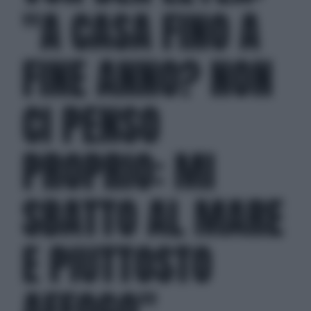
"A CASA FINO A
FINE ANNO? NON
CI PENSO
PROPRIO: MI
SBATTO AL MARE
E PIUTTOSTO