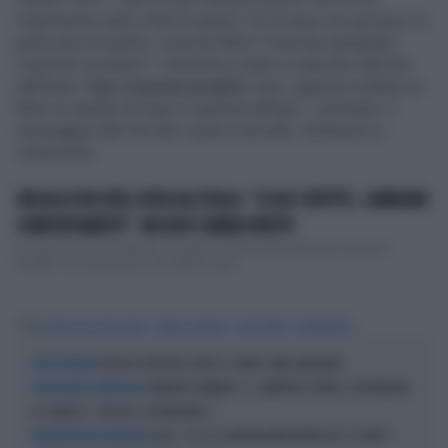
mascherina vado a fare la spesa. Poi la sera con gli amici si
parla solo di quello: cosa hai fatto? Cosa hai mangiato?
Cosa hai cucinato?". Insomma a stare a casa fino alla fine
dell'anno "
non ci penso proprio
. Anzi, appena mollano un
filino mi sbatto al mare e casomai affogo", conclude. Il
messaggio alla Von der Leyen è arrivato, fortissimo e
chiarissimo
URSULA VON DER LEYEN ALL'ITALIA: "SCUSE SENTITE, CAMBIARE
COMPORTAMENTI". MA NON CAMBIA NIENTE
La sensazione, bruttissima, è quella di essere perennemente presi per i
fondelli. Una sensazione che deriva dalle...
Tag
URSULA VON DER LEYEN
ORNELLA VANONI
LOCKDOWN
CORONAVIRUS
URSULA VON DER LEYEN CI CHIEDE 2MILA MILIARDI
SPESE MILITARI
ROBERTO VANNACCI, CLAMOROSO VIDEO (CON MELONI
INTELLIGENZA ARTIFICIALE
AL FIANCO): "URSULA, RICORDATELO..."
LEGA, "ECCO LA NUOVA BANCONOTA DA 20 EURO":
RIDERE PER NON PIANGERE