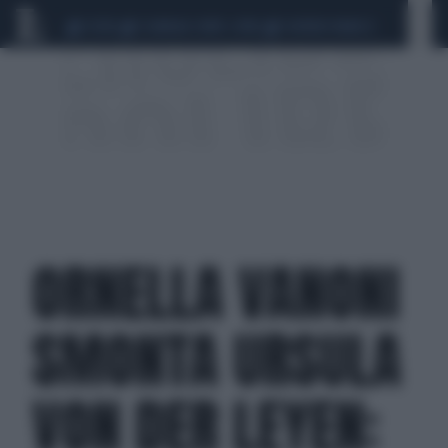
CEUTA
SCANDALO CONTE-COVID
SIGFRIDO RANUCCI
ORNELLA VANONI
SMONTA URSULA
VON DER LEYEN: