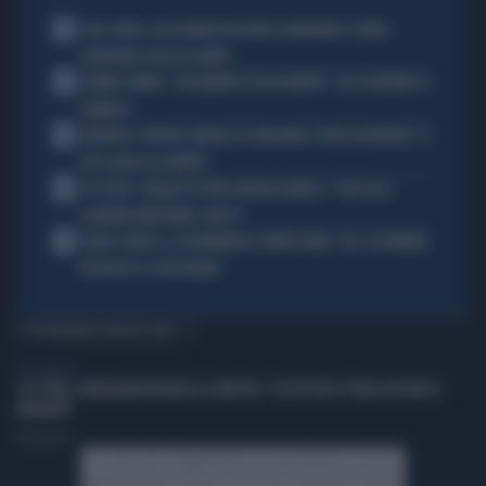
1
JUVE-INTER, ALESSANDRO BASTONI SCARAVENTA A TERRA
ZHEGROVA: RISSA IN CAMPO
2
JANNIK SINNER, "DOLCEMENTE OSSESSIONATO": CHI SI INCHINA AL
NUMERO 1
3
JUVENTUS, PAPERE-MICHELE DI GREGORIO E TIFOSI IN RIVOLTA: "IL
PIÙ SCARSO DI SEMPRE"
4
4 DI SERA, SENALDI AZZERA ANGELO BONELLI: "CON LUI AL
GOVERNO FARÀ MENO CALDO?"
5
FLAVIO COBOLLI, LA DRAMMATICA CONFESSIONE: "DA 3 SETTIMANE
NON RIESCO A RESPIRARE"
TI POTREBBERO INTERESSARE
PERSONAGGI
4 DI SERA, VERDERAMI INCHIODA LA SINISTRA: "CHI HA RESO L'ITALIA UN HUB DI
MIGRANTI"
Redazione