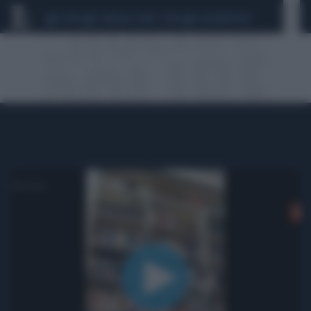
CEUTA
SCANDALO CONTE-COVID
CALCIOMERCATO