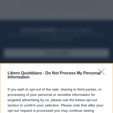
ACQUISTA UN ABBONAMENTO
OTTIENI DEI SUPER VANTAGGI
Potrai sfogliare la rivista online, leggere tutte le edizioni locali, ricevere a
casa il giornale cartaceo
SFOGLIA IL GIORNALE
ACQUISTA ABBONAMENTO
Libero Quotidiano -
Do Not Process My Personal
Information
If you wish to opt-out of the sale, sharing to third parties, or
processing of your personal or sensitive information for
targeted advertising by us, please use the below opt-out
section to confirm your selection. Please note that after your
opt-out request is processed you may continue seeing