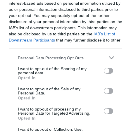
interest-based ads based on personal information utilized by
us or personal information disclosed to third parties prior to
your opt-out. You may separately opt-out of the further
Seguici su Google Discover
disclosure of your personal information by third parties on the
IAB’s list of downstream participants. This information may
Segui Libero Quotidiano su Google Discover
also be disclosed by us to third parties on the
IAB’s List of
Scegli Libero Quotidiano come fonte preferita
Downstream Participants
that may further disclose it to other
third parties.
SEZIONI
Personal Data Processing Opt Outs
I want to opt-out of the Sharing of my
SPETTACOLI
personal data.
Opted In
SCIENZA E TECH
I want to opt-out of the Sale of my
Personal Data.
Opted In
ALTRO
I want to opt-out of processing my
Personal Data for Targeted Advertising.
Opted In
I want to opt-out of Collection, Use,