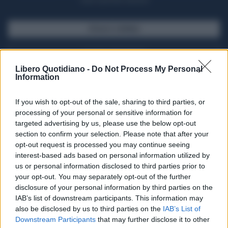
casa il giornale cartaceo
SFOGLIA IL GIORNALE
ACQUISTA ABBONAMENTO
Libero Quotidiano -
Do Not Process My Personal
Information
If you wish to opt-out of the sale, sharing to third parties, or
processing of your personal or sensitive information for
targeted advertising by us, please use the below opt-out
section to confirm your selection. Please note that after your
opt-out request is processed you may continue seeing
interest-based ads based on personal information utilized by
us or personal information disclosed to third parties prior to
your opt-out. You may separately opt-out of the further
Seguici su Google Discover
disclosure of your personal information by third parties on the
IAB’s list of downstream participants. This information may
Segui Libero Quotidiano su Google Discover
also be disclosed by us to third parties on the
IAB’s List of
Scegli Libero Quotidiano come fonte preferita
Downstream Participants
that may further disclose it to other