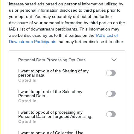
interest-based ads based on personal information utilized by
us or personal information disclosed to third parties prior to
your opt-out. You may separately opt-out of the further
Seguici su Google Discover
disclosure of your personal information by third parties on the
IAB’s list of downstream participants. This information may
Segui Libero Quotidiano su Google Discover
also be disclosed by us to third parties on the
IAB’s List of
Scegli Libero Quotidiano come fonte preferita
Downstream Participants
that may further disclose it to other
third parties.
SEZIONI
Personal Data Processing Opt Outs
I want to opt-out of the Sharing of my
SPETTACOLI
personal data.
Opted In
SCIENZA E TECH
I want to opt-out of the Sale of my
Personal Data.
Opted In
ALTRO
I want to opt-out of processing my
Personal Data for Targeted Advertising.
Opted In
I want to opt-out of Collection, Use,