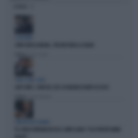
OPINIONI
IL GIOCHINO
CONTE ATTACCA MELONI... PER FAR FUORI LA SCHLEIN
Politica
di Pietro Senaldi
SOLDI, SOLDI, SOLDI
LADY CONTE, I CONTI DEL 2025: 60 MILIONI DI DEBITI COL FISCO
Politica
di Giacomo Amadori
SINISTRA ALLO SBANDO
PD, PAOLO GENTILONI BOCCIA IL CAMPO LARGO: "ECCO PERCHÉ HANNO
FALLITO"