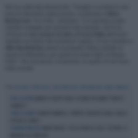
Nel suo editoriale domenicale, Travaglio si scatena in una
serie di riferimenti velenosissimi, ovviamente a
Silvio
Berlusconi
. Ciro Grillo, sottolinea, "è un giovane privato
cittadino indagato per presunti reati sessuali, che ha la
sfortuna di
non essere iscritto a Forza Italia
(altrimenti
sarebbe un martire del moralismo togato), di non risiedere a
villa San Martino
(sennò la presunta vittima sarebbe la
nipote di Mubarak) e per giunta di essere figlio di Beppe
Grillo". Non una parola, ovviamente, su quello ch non torna
nella vicenda.
Tag
CIRO GRILLO
BEPPE GRILLO
SILVIO BERLUSCONI
RUBY RUBACUORI
MARCO TRAVAGLIO
VANNACCI E BEPPE GRILLO: SECONDO VOI HANNO "PUNTI DI
DOPO LA LETTERA
CONTATTO"?
ROBERTO VANNACCI, CONTATTO CON BEPPE GRILLO: QUELLA
"PUNTI IN COMUNE"
LETTERA AL COMICO
MARIO DRAGHI, "CHI LO SOGNA AL COLLE": ELEZIONI, LA
GEOMETRIE PERICOLOSE
VARIABILE DEL PAREGGIO