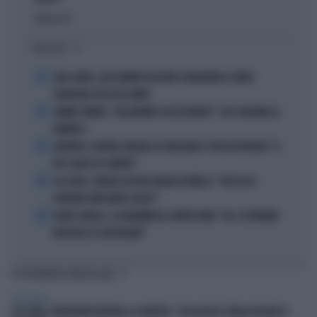
Politica
di
I PIÙ LETTI
1
JUVE-INTER, ALESSANDRO BASTONI SCARAVENTA A TERRA
ZHEGROVA: RISSA IN CAMPO
2
JANNIK SINNER, "DOLCEMENTE OSSESSIONATO": CHI SI INCHINA AL
NUMERO 1
3
JUVENTUS, PAPERE-MICHELE DI GREGORIO E TIFOSI IN RIVOLTA: "IL
PIÙ SCARSO DI SEMPRE"
4
4 DI SERA, SENALDI AZZERA ANGELO BONELLI: "CON LUI AL
GOVERNO FARÀ MENO CALDO?"
5
FLAVIO COBOLLI, LA DRAMMATICA CONFESSIONE: "DA 3 SETTIMANE
NON RIESCO A RESPIRARE"
TI POTREBBERO INTERESSARE
PERSONAGGI
4 DI SERA, VERDERAMI INCHIODA LA SINISTRA: "CHI HA RESO L'ITALIA UN HUB DI