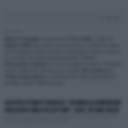
1' di lettura
Marco Travaglio
in soccorso di
Ciro Grillo
, il figlio di
Beppe Grillo
che rischia il processo per violenza ai danni
di una ragazza nella sua villa in Sardegna un anno e mezzo
fa. A causa dei tempi particolarmente "dilatati",
Alessandro Sallusti
e il
Giornale
hanno inserito il rampollo
tra gli "indecenti" (gli altri sono i grillini
Nicola Morra
e
Chiara Appendino
) e il direttore del Fatto quotidiano fa
scattare subito l'allarme rosso.
DAGOSPIA SU MARCO TRAVAGLIO: "RICOMINCIA A BOMBARDARE
BERLUSCONI COME AI VECCHI TEMPI". CONTE, PESSIMO INDIZIO
Lo strappo di Silvio Berlusconi con Matteo Salvini paradossalmente non è
stato accolto positivamente a Palazzo Ch...