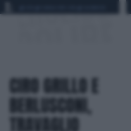
CEUTA
SCANDALO CONTE-COVID
CALCIOMERCATO
CIRO GRILLO E
BERLUSCONI,
TRAVAGLIO