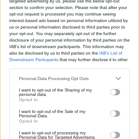
targeted advertising by us, please use the below opt-out
section to confirm your selection. Please note that after your
opt-out request is processed you may continue seeing
interest-based ads based on personal information utilized by
us or personal information disclosed to third parties prior to
your opt-out. You may separately opt-out of the further
Seguici su Google Discover
disclosure of your personal information by third parties on the
IAB’s list of downstream participants. This information may
Segui Libero Quotidiano su Google Discover
also be disclosed by us to third parties on the
IAB’s List of
Scegli Libero Quotidiano come fonte preferita
Downstream Participants
that may further disclose it to other
third parties.
SEZIONI
Personal Data Processing Opt Outs
I want to opt-out of the Sharing of my
SPETTACOLI
personal data.
Opted In
SCIENZA E TECH
I want to opt-out of the Sale of my
Personal Data.
Opted In
ALTRO
I want to opt-out of processing my
Personal Data for Targeted Advertising.