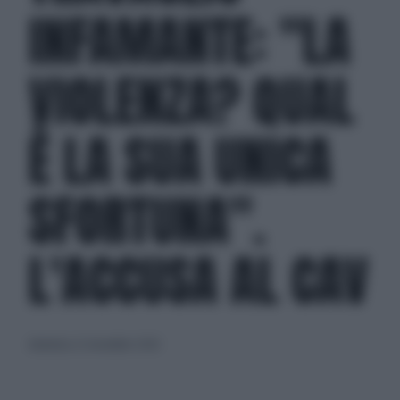
INFAMANTE: "LA
VIOLENZA? QUAL
È LA SUA UNICA
SFORTUNA".
L'ACCUSA AL CAV
domenica 22 novembre 2020