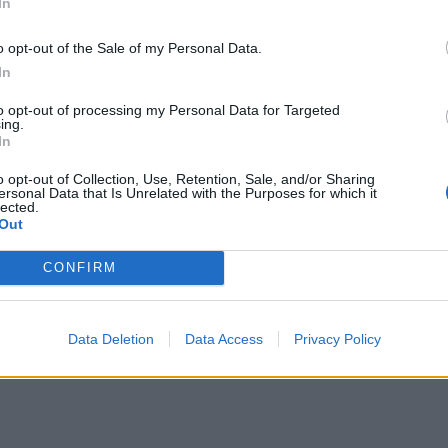
In
o opt-out of the Sale of my Personal Data.
In
to opt-out of processing my Personal Data for Targeted
ing.
In
o opt-out of Collection, Use, Retention, Sale, and/or Sharing
ersonal Data that Is Unrelated with the Purposes for which it
lected.
Out
CONFIRM
Data Deletion
Data Access
Privacy Policy