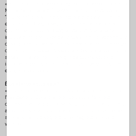
«Ho fatto anche la radio, da ragazzo. La radio è strepitosa.
Mi manca. Lei parla di “mezzo”, ma io lo intendo come
“strumento”: e lo strumento migliore che c’è è il proprio
entusiasmo. Bisogna seguirlo sempre, nella vita privata
così come nel lavoro. Bisogna fidarsi di quella parte
intuitiva di noi che nasce dall’entusiasmo. Le racconto una
cosa: quando scrivo, sono così preso che non mi accorgo
del tempo che passa. Posso stare dieci ore al computer e
saltare il pranzo. Poi mi sveglio da questa specie di
isolamento con i crampi allo stomaco, intendiamoci. Però,
ecco, è la passione».
È un eterno entusiasta?
«Possiamo metterla così. Sì. Anche perché temo molto
l’ossidazione. Questo lavoro può essere foriero di
depressione, melanconia, senso di sconforto e fallimento,
appunto ossidazione emotiva e sono tutte cose che per
superarle hanno bisogno di un ventaglio di attività, di
varietà».