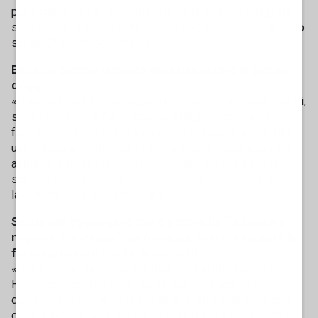
pubblicamente.Per esempio, una volta mi sono sbagliato
sulla memoria di Gianni Versace e poi, insomma, ho chiesto
scusa. Che altro potevo fare?».
Be’, è un comportamento abbastanza raro al giorno
d’oggi...
«D’accordo, ma io non voglio dare lezioni a nessuno. Guardi,
sono fatto così. A me la sciatteria dà profondamente
fastidio. Poi nella vita privata spero di essere anche altro,
uso il sarcasmo, mi diverto con la dovuta leggerezza che
abbiamo tutti, con le nostre contraddizioni che sono le
scintille dell’esistenza, almeno lo sono della mia. Sul
lavorativo sono molto fortunato».
Se sta per aggiungere che è perchè ha “la squadra
migliore che esista”, sarò onesta: io ci credo, però le
faccio presente che lo dicono tutti...
«Ovvio che un conduttore lo dica, ma nel mio caso è vero.
Ho dei colleghi che sono più puntigliosi e attenti di me,
quindi posso anche imparare da loro. Mi sembra una gran
cosa, specie in un momento di svalutazione della nostra