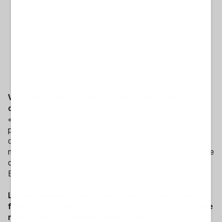
Vero. Però non ce la vedo col telefonino che scrolla
compulsivo le stories...
«Ho un limite, lo ammetto. Faccio un’enorme fatica a
proporre una produzione continua di contenuti. Io vengo
dalla scrittura di un libro ogni due anni, capisce? È come
mettere una tartaruga in un circuito di Formula 1. Sono per le
cartoline, vengo da quel tipo di formazione che rivendico.
Eppure il mondo di oggi è digitale».
La tivù, la carta, il teatro (ha portato sul palco “La
fabbrica degli innocenti”, titolo che dice tutto): in quale
mezzo, per dirla alla McLuhan, si rivede di più?