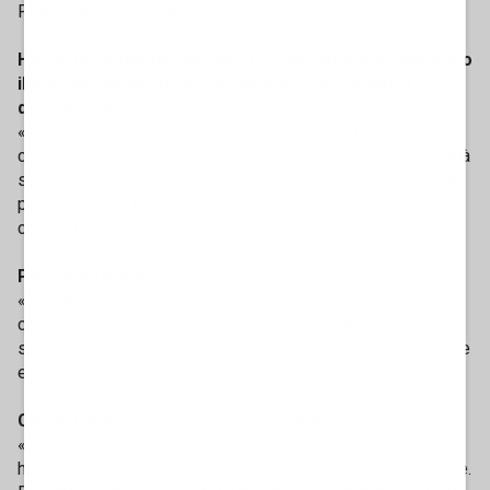
Poggi vanno rispettatati e capiti».
Ha perfettamente ragione. Il “caso Garlasco”, secondo
il giornalista Nuzzi che ne ha visti e raccontati a
decine, cos’è?
«Questa storia ha due punti senza precedenti. Il primo è
che c’è una procura che riconsidera radicalmente quanto già
stabilito dalla Corte di Cassazione e cerca di scrivere una
pagina nuova. Questo, francamente, in Italia non è
consueto».
Però è positivo?
«In apparenza è un segno di salute per una magistratura
che ha un senso di autocritica profondo. Tuttavia la
speranza, adesso, è che non si replichino le sciatterie viste
e patite sulla vita di Alberto Stasi».
Certo. L’altro unicum a cui si riferiva?
«Per la prima volta non si è avuto nessun riguardo, e non si
ha nessun riguardo, verso le vittime e i parenti delle vittime.