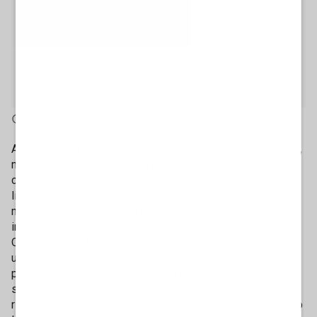
6' di lettura
Al telefono ti parla come in televisione. È diretto, è preciso,
non usa mai una parola fuori posto (ma, quando serve, non
ci gira attorno). Gianluigi Nuzzi ha appena fatto ciò che il
linguaggio da caserma dei giornalisti (quello che va per la
maggiore nelle redazioni) definirebbe “un colpaccio”: ha
intervistato, per la prima volta in diciannove anni, nel suo
Quarto grado, Marco Poggi, il fratello di Chiara, la ragazza
uccisa a Garlasco nell’estate del 2007 il cui delitto è
probabilmente il giallo italiano più commentato di questo
secolo. Però, se glielo chiedi, lui, 57enne, milanese,
riservato, sembra quasi in imbarazzo. «A me ha commosso