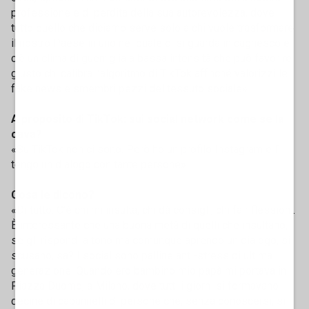
professione e di perdita della sua autorevolezza, dove
tutto quello che diciamo serve solo a chi vuole trasformare
il nostro Paese in uno nel quale ci si guarda in cagnesco e
c’è un clima di guerriglia a bassa intensità che può favorire
giusto chi calibra l’algoritmo di TikTok affinché valorizzi le
fake news e smembri pezzi del tessuto sociale».
A proposito di TikTok: sui social network come se la
cava?
«Su TikTok non ci sono. Però ho un profilo Instagram e lì
tengo un dialogo con tante persone».
Cosa le dicono?
«Di tutto. C’è chi mi insulta, chi dà consigli, chi fa riflessioni.
È interessante che una buona metà di quelli che insultano,
se gli rispondi a tono ma comunque aprendo un dialogo, si
scusano, sa? I social sono palline anti-stress di ultima
generazione. Quando ero bambino mio papà mi portava in
Piazza Duomo, a Milano, dove tutti i giorni si formavano
decine di capannelli di persone che, senza conoscersi, si