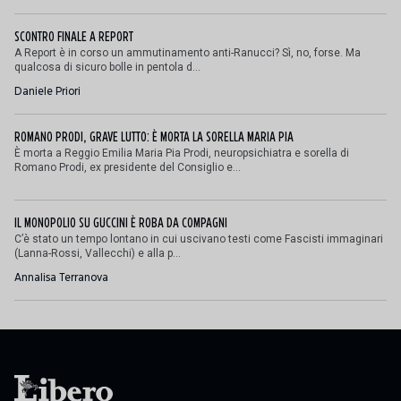
SCONTRO FINALE A REPORT
A Report è in corso un ammutinamento anti-Ranucci? Sì, no, forse. Ma
qualcosa di sicuro bolle in pentola d...
Daniele Priori
ROMANO PRODI, GRAVE LUTTO: È MORTA LA SORELLA MARIA PIA
È morta a Reggio Emilia Maria Pia Prodi, neuropsichiatra e sorella di
Romano Prodi, ex presidente del Consiglio e...
IL MONOPOLIO SU GUCCINI È ROBA DA COMPAGNI
C’è stato un tempo lontano in cui uscivano testi come Fascisti immaginari
(Lanna-Rossi, Vallecchi) e alla p...
Annalisa Terranova