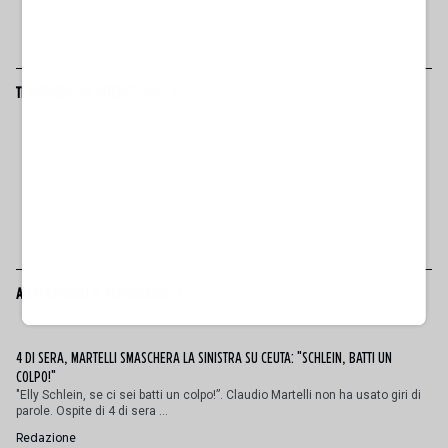
TI POTREBBERO INTERESSARE
ALTRI ARTICOLI DI PERSONAGGI
4 DI SERA, MARTELLI SMASCHERA LA SINISTRA SU CEUTA: "SCHLEIN, BATTI UN
COLPO!"
"Elly Schlein, se ci sei batti un colpo!”. Claudio Martelli non ha usato giri di
parole. Ospite di 4 di sera ...
Redazione