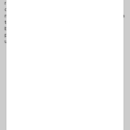
ritrovavano per parlare di politica, di società, di lavoro,
d’Italia. Chi con la cravatta, chi senza, chi elegante, chi
meno: ma parlavano, discutevano. Io ero piccolo e già allora
trovavo quell’agorà strepitosa. Oggi è sui social e
bisognerebbe solo normarla, magari introducendo il daspo
per chi compie reati che, mi creda, possono anche
uccidere».