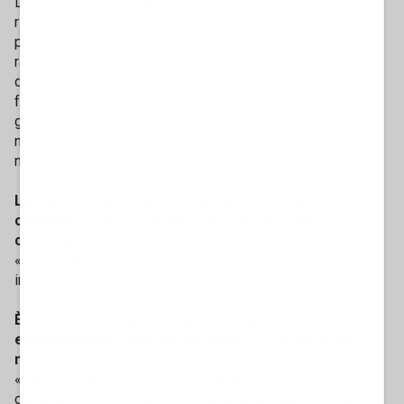
Durante le indagini per l’omicidio di Yara Gambirasio, me lo
ricordo bene, ci sono stati dettagli che non sono finiti nel
palco mediatico per rispetto dei genitori di quella
ragazzina. Chiara, invece, è stata oggetto di qualsiasi tipo
di aggressione mediatica, così come è successo a suo
fratello e alla sua famiglia. Per me è inconcepibile che un
genitore debba difendersi da accuse propalate da chi vive
non di informazione ma passa il tempo a lanciare cose
nella rete solo per avere indietro un briciolo di visibilità».
La sua trasmissione non si è mai schierata né tra i
colpevolisti né con gli innocentisti sul nuovo
coinvolgimento di Andrea Sempio. Come mai?
«Perché quelle sono categorie da tifoseria che non mi
interessano».
È l’ottima risposta di una persona abituata a essere
estremamente rigorosa sul lavoro. Lo è altrettanto
nella vita privata?
«Mano. Io sono un giornalista che fa errori. Ne ho fatti nel
corso della mia carriera e non ho problemi ad ammetterlo