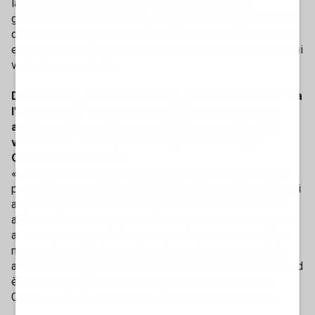
la nostra Martina Maltagliati - spiega che con una
gravidanza al settimo mese, con quel suo bel pancione da
dolce attesa, ha preso l’ennesimo treno, è andata a Mestre
e ha condotto un’intervista così densa. Se c’è qualcuno a cui
va il mio plauso è lei».
Dottor Nuzzi, è stato uno scoop, parliamoci chiaro. Tra
l’altro Marco Poggi, al suo microfono, se l’è presa
anche con l’esposizione mediatica eccessiva della
vicenda che da tempo coinvolge la sua famiglia.
Questa deriva esiste?
«Assolutamente. Non me ne voglia il dottor Napoleone (il
procuratore capo di Pavia Fabio Napoleone, ndr), però io mi
aspettavo, di fronte a un’indagine che desta un così forte
allarme sociale, una procura della repubblica attenta anche
a evitare che la gente finisse nelle ghigliottine delle fake
news e della disinformazione. Invece l’unico comunicato
afferente alle questioni mediatiche è dell’ottobre scorso ed
è stato vergato per smentire quanto detto da Fabrizio
Corona, che io ho querelato e che tornerò a querelare».