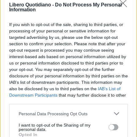
Libero Quotidiano -
Do Not Process My Personal
Information
If you wish to opt-out of the sale, sharing to third parties, or
processing of your personal or sensitive information for
targeted advertising by us, please use the below opt-out
section to confirm your selection. Please note that after your
opt-out request is processed you may continue seeing
interest-based ads based on personal information utilized by
us or personal information disclosed to third parties prior to
your opt-out. You may separately opt-out of the further
Seguici su Google Discover
disclosure of your personal information by third parties on the
IAB’s list of downstream participants. This information may
Segui Libero Quotidiano su Google Discover
also be disclosed by us to third parties on the
IAB’s List of
Scegli Libero Quotidiano come fonte preferita
Downstream Participants
that may further disclose it to other
third parties.
SEZIONI
Personal Data Processing Opt Outs
I want to opt-out of the Sharing of my
SPETTACOLI
personal data.
Opted In