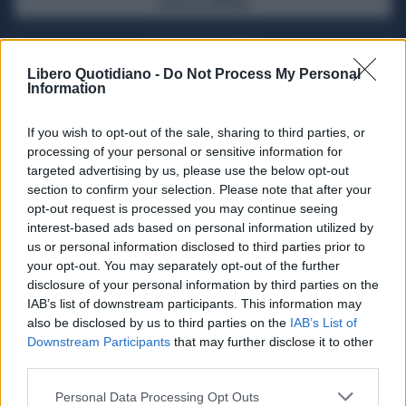
SFOGLIA IL GIORNALE
ACQUISTA ABBONAMENTO
Libero Quotidiano -
Do Not Process My Personal
Information
If you wish to opt-out of the sale, sharing to third parties, or
processing of your personal or sensitive information for
targeted advertising by us, please use the below opt-out
section to confirm your selection. Please note that after your
opt-out request is processed you may continue seeing
interest-based ads based on personal information utilized by
us or personal information disclosed to third parties prior to
your opt-out. You may separately opt-out of the further
Seguici su Google Discover
disclosure of your personal information by third parties on the
IAB’s list of downstream participants. This information may
Segui Libero Quotidiano su Google Discover
also be disclosed by us to third parties on the
IAB’s List of
Scegli Libero Quotidiano come fonte preferita
Downstream Participants
that may further disclose it to other
third parties.
SEZIONI
Personal Data Processing Opt Outs