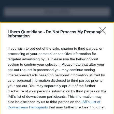
SFOGLIA IL GIORNALE
ACQUISTA ABBONAMENTO
Libero Quotidiano -
Do Not Process My Personal
Information
If you wish to opt-out of the sale, sharing to third parties, or
processing of your personal or sensitive information for
targeted advertising by us, please use the below opt-out
section to confirm your selection. Please note that after your
opt-out request is processed you may continue seeing
interest-based ads based on personal information utilized by
us or personal information disclosed to third parties prior to
your opt-out. You may separately opt-out of the further
Seguici su Google Discover
disclosure of your personal information by third parties on the
IAB’s list of downstream participants. This information may
Segui Libero Quotidiano su Google Discover
also be disclosed by us to third parties on the
IAB’s List of
Scegli Libero Quotidiano come fonte preferita
Downstream Participants
that may further disclose it to other
third parties.