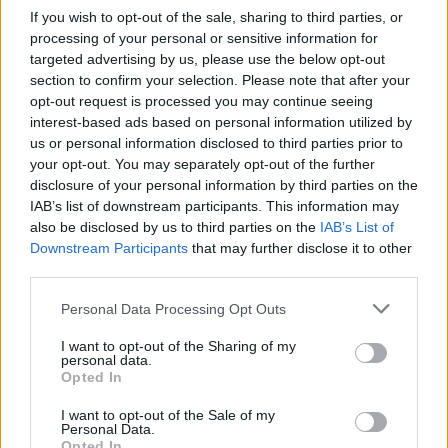
If you wish to opt-out of the sale, sharing to third parties, or
processing of your personal or sensitive information for
targeted advertising by us, please use the below opt-out
section to confirm your selection. Please note that after your
opt-out request is processed you may continue seeing
interest-based ads based on personal information utilized by
us or personal information disclosed to third parties prior to
your opt-out. You may separately opt-out of the further
Seguici su Google Discover
disclosure of your personal information by third parties on the
IAB’s list of downstream participants. This information may
Segui Libero Quotidiano su Google Discover
also be disclosed by us to third parties on the
IAB’s List of
Scegli Libero Quotidiano come fonte preferita
Downstream Participants
that may further disclose it to other
third parties.
SEZIONI
Personal Data Processing Opt Outs
I want to opt-out of the Sharing of my
SPETTACOLI
personal data.
Opted In
SCIENZA E TECH
I want to opt-out of the Sale of my
Personal Data.
Opted In