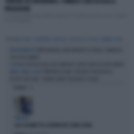
TERRORE DA CORONAVIRUS, TOMMASO ZORZI ACCUSA LA
PRODUZIONE
Il Grande Fratello Vip di Alfonso Signorini è iniziato da poche ore su Cnaale 5
ma c’è gi&agrav...
Tag
MARCO CARTA
CORONAVIRUS
MEDIASET
LIVE NON È LA D'URSO
BARBARA D'URSO
MYRTA MERLINO, ADDIO MEDIASET (E ITALIA): CLAMOROSO,
TAM TAM IMPAZZITO
CON CHI HA FIRMATO
CHI PASSA DALLA RAI A MEDIASET: ALTRO COLPACCIO DOPO INFANTE
È UFFICIALE
TEMPTATION ISLAND, CHIUSURA CON RECORD DI
AMORI, CORNA E ASCOLTI
ASCOLTI. PIER SILVIO: "GRANDE EVENTO TELEVISIVO E SOCIALE"
OPINIONI
PARAGON
LUCA CASARINI? FU IL GOVERNO M5S A FARLO SPIARE