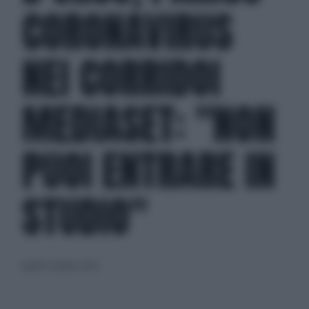
CORONAVIRUS
NEI CORRIDOI
MEDIASET: "NON
PUOI ENTRARE IN
STUDIO"
lunedì 5 ottobre 2020