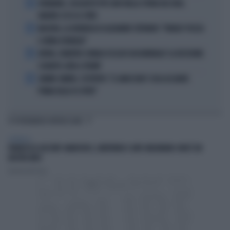
2
DIOMANDE, L'ACQUISTO PIÙ CARO NELLA STORIA DEL REAL
MADRID: ECCO LE CIFRE
3
MACRON, LA DENUNCIA DI ALEXANDR STEPANOV: "PARIGI? PUZZA
E URINA OVUNQUE"
4
ARTAN, L'ARBITRO SOMALO ESCLUSO DAI MONDIALI? LA DECISIONE:
SCHIAFFO-UEFA A TRUMP
5
JANNIK SINNER, L'ESPERTO: "IL GINOCCHIO? COSA ACCADRÀ
PRIMA DELLO US OPEN"
TI POTREBBERO INTERESSARE
SPETTACOLI
FRANCESCO GUCCINI? ANARCHICO, LIBERTARIO E ANTI-MELONIANO: NON È UN
NOSTRO MITO
Daniele Dell'Orco