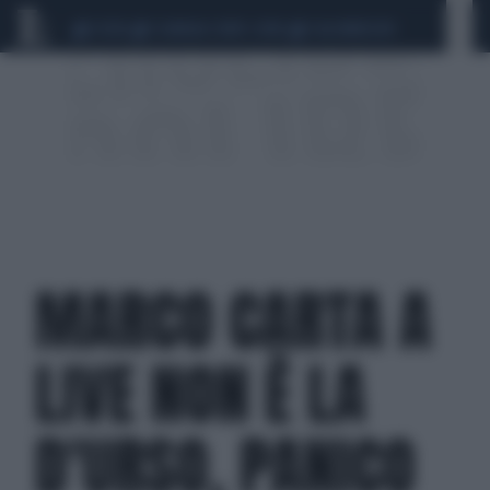
CEUTA
SCANDALO CONTE-COVID
CALCIOMERCATO
MARCO CARTA A
LIVE NON È LA
D'URSO, PANICO