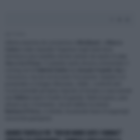
1' di lettura
Allerta massima da coronavirus a
Mediaset
: a
Marco
Carta
è stato impedito l'ingresso negli studi dove
domenica sera sarebbe dovuto entrare da ospite di
Live
Non è la D'Urso
. Il cantante sardo doveva commentare il
coming out di
Gabriel Garko
tra
Grande Fratello Vip
e
Verissimo
, ma non ne ha avuto l'occasione. Quando si è
presentato a Cologno Monzese, infatti, i controlli anti-
Covid aziendali gli hanno imposto di tornare a casa avendo
una
febbre
sopra il livello di guardia. Nulla di grave, pare
almeno per il momento, ma nel dubbio la stessa
Barbara D'Urso
, in diretta, ha pensato bene di augurargli
una pronta guarigione.
GRANDE FRATELLO VIP, "NON MI HANNO DATO I FARMACI":