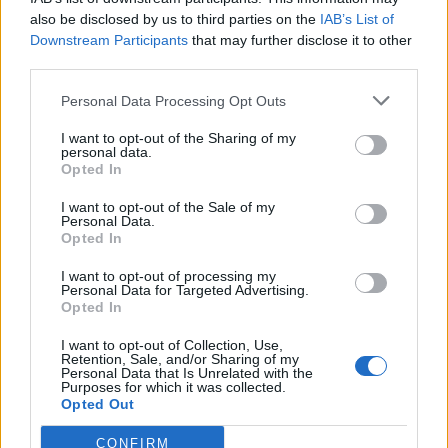
also be disclosed by us to third parties on the
IAB’s List of
Scegli Libero Quotidiano come fonte preferita
Downstream Participants
that may further disclose it to other
third parties.
SEZIONI
Personal Data Processing Opt Outs
I want to opt-out of the Sharing of my
SPETTACOLI
personal data.
Opted In
SCIENZA E TECH
I want to opt-out of the Sale of my
Personal Data.
Opted In
ALTRO
I want to opt-out of processing my
Personal Data for Targeted Advertising.
Opted In
I want to opt-out of Collection, Use,
Retention, Sale, and/or Sharing of my
Personal Data that Is Unrelated with the
Purposes for which it was collected.
Libero Shopping
Contatti
Pubblicità
Cookie policy
Privacy policy
Opted Out
Condizioni generali
Modello 231
Assistenza
Preferenze Privacy
CONFIRM