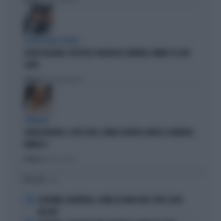
Politica
di Brunella Bolloli
LA RETE DELLA COPPIA
OLIVIA PALADINO, IPOTECHE E MAGHEGGI CONTABILI: OMBRE SU LADY
CONTE
Politica
di Giacomo Amadori
STRATEGIE
GIORGIA MELONI, IL VOTO UTILE: L'ARMA SEGRETA CONTRO IL GENERALE
VANNACCI
Politica
di Fausto Carioti
I PIÙ LETTI
1
ECATOMBE A MONTREAL, TENNIS IN GINOCCHIO: TUTTA COLPA
DELL'ATP