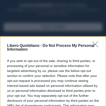
ACQUISTA UN ABBONAMENTO
OTTIENI DEI SUPER VANTAGGI
Potrai sfogliare la rivista online, leggere tutte le edizioni locali, ricevere a
casa il giornale cartaceo
SFOGLIA IL GIORNALE
ACQUISTA ABBONAMENTO
Libero Quotidiano -
Do Not Process My Personal
Information
If you wish to opt-out of the sale, sharing to third parties, or
processing of your personal or sensitive information for
targeted advertising by us, please use the below opt-out
section to confirm your selection. Please note that after your
opt-out request is processed you may continue seeing
interest-based ads based on personal information utilized by
us or personal information disclosed to third parties prior to
your opt-out. You may separately opt-out of the further
Seguici su Google Discover
disclosure of your personal information by third parties on the
IAB’s list of downstream participants. This information may
Segui Libero Quotidiano su Google Discover