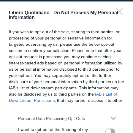
ACQUISTA ABBONAMENTO
Libero Quotidiano -
Do Not Process My Personal
Information
If you wish to opt-out of the sale, sharing to third parties, or
processing of your personal or sensitive information for
targeted advertising by us, please use the below opt-out
section to confirm your selection. Please note that after your
opt-out request is processed you may continue seeing
interest-based ads based on personal information utilized by
us or personal information disclosed to third parties prior to
your opt-out. You may separately opt-out of the further
Seguici su Google Discover
disclosure of your personal information by third parties on the
IAB’s list of downstream participants. This information may
Segui Libero Quotidiano su Google Discover
also be disclosed by us to third parties on the
IAB’s List of
Scegli Libero Quotidiano come fonte preferita
Downstream Participants
that may further disclose it to other
third parties.
SEZIONI
Personal Data Processing Opt Outs
I want to opt-out of the Sharing of my