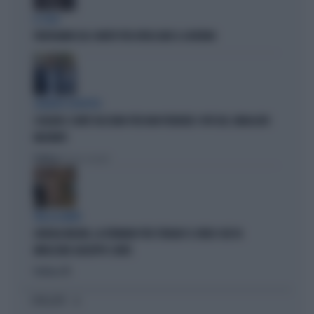
IL CASO
FRATOIANNI USA I MORTI PER ATTACCARE IL GOVERNO
SILENZIO SOSPETTO
SCHLEIN E CONTE TACCIONO PER NON PERDERE I VOTI DEL SINDACATO
MILITANTE
Politica
di Pietro Senaldi
TRA LA GENTE
GIORGIA MELONI, LA FERMANO PER STRADA? IL VIDEO CHE FA
IMPAZZIRE GIUSEPPE CONTE
Politica
di
I PIÙ LETTI