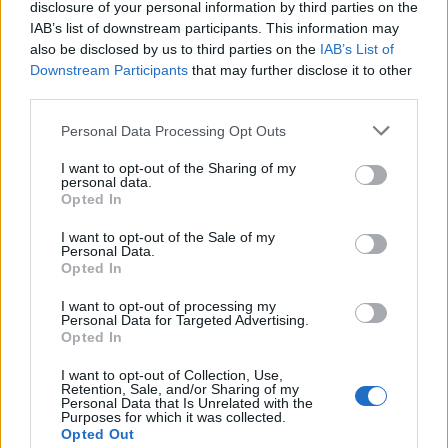
Seguici su Google Discover
disclosure of your personal information by third parties on the
IAB’s list of downstream participants. This information may
Segui Libero Quotidiano su Google Discover
also be disclosed by us to third parties on the
IAB’s List of
Scegli Libero Quotidiano come fonte preferita
Downstream Participants
that may further disclose it to other
third parties.
SEZIONI
Personal Data Processing Opt Outs
I want to opt-out of the Sharing of my
SPETTACOLI
personal data.
Opted In
SCIENZA E TECH
I want to opt-out of the Sale of my
Personal Data.
Opted In
ALTRO
I want to opt-out of processing my
Personal Data for Targeted Advertising.
Opted In
I want to opt-out of Collection, Use,
Retention, Sale, and/or Sharing of my
Personal Data that Is Unrelated with the
Purposes for which it was collected.
Libero Shopping
Contatti
Pubblicità
Cookie policy
Privacy policy
Opted Out
Condizioni generali
Modello 231
Assistenza
Preferenze Privacy