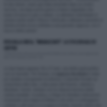
le due donne: erano già state arrestate dopo un nostro
servizio, ma dopo pochi giorni ci hanno segnalato che
erano di nuovo in giro a rubare. Le abbiamo individuate in
un’area verde sotto il Bosco Verticale e abbiamo assistito in
diretta al furto di un cellulare a una giovane ragazza, con il
trucco della cartina”.
RITA DALLA CHIESA, "IMBARAZZANTI": LA STOCCATA AGLI EX
GIEFFINI
"Imbarazzanti tutti gli ex del Grande Fratello non si fanno una ragione del
fatto che nessuno se li fili": Rit...
Le due hanno appena 18 e 27 anni, una delle quali perfino
con un neonato. Per fortuna, la
ragazza derubata
è stata
poi aiutata a recuperare la refurtiva. E stavolta l’inviato ne
smaschera altre due, a due passi dal Duomo, intente a
derubare i turisti, sempre con la classica tecnica della
cartina stradale: in pratica, si finge di chiedere indicazioni
mostrando una mappa di Milano e da sotto si sottraggono
cellulari o altri beni e si scappa in fretta. Queste ultime due