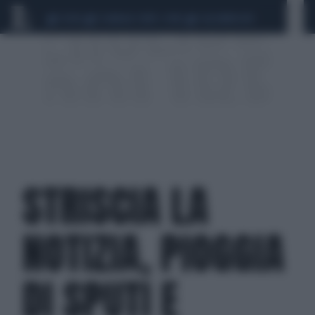
CEUTA
SCANDALO CONTE-COVID
CALCIOMERCATO
STRISCIA LA
NOTIZIA, PIOGGIA
DI SPUTI E