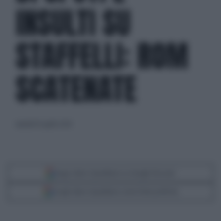
INSULTI SU
STAFFELLI: ROM
SCATENATE
martedì 16 aprile 2024
Segui Libero Quotidiano su Google Discover
Scegli Libero Quotidiano come fonte preferita