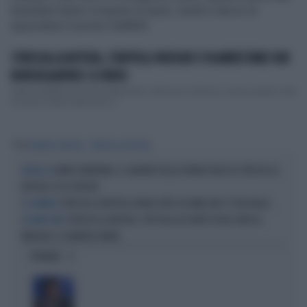
lestofanti hanno ricoperto di sputi, insulti e lancio di
spazzatura il povero Staffelli.
STRISCIA LA NOTIZIA, STAFFELLI INSEGUE E FA ARRESTARE DUE
BORSEGGIATRICI: IL VIDEO
Valerio Staffelli ancora protagonista a Striscia La Notizia, anche questa volta
l'inviato è stato testimone d...
Tag
VALERIO STAFFELLI
STRISCIA LA NOTIZIA
ENRICO MENTANA, IL GARANTE DELLA PRIVACY BLOCCA STRISCIA LA
ALTOLÀ, IA
NOTIZIA: ECCO PERCHÉ
STRISCIA LA NOTIZIA CHIUDE DOPO 38 ANNI. MA C'È UN GIALLO...
TG SATIRICO
STRISCIA LA NOTIZIA, STOP AGLI ACCOUNT SOCIAL: MOSSA-
38 ANNI DOPO
MEDIASET, È DAVVERO FINITA?
OPINIONI