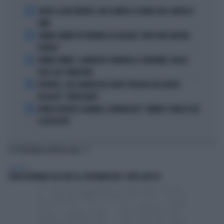
1
ADDIO A LIVIO BERRUTI, ORO OLIMPICO A ROMA 1960: AVEVA 87
ANNI
2
JANNIK SINNER FA TREMARE GLI ITALIANI: "NON SONO ANCORA
PRONTO"
3
JANNIK SINNER, CLAMOROSO: RINUNCIA A CINCINNATI, GIALLO
SULLE SUE CONDIZIONI
4
JUVENTUS, ALESSANDRO DEL PIERO STREGATO DAL NUOVO
ACQUISTO: "TANTA ROBA"
5
NOVAK DJOKOVIC FULMINA IL GIORNALISTA: "SINNER? CONOSCI GIÀ
LA RISPOSTA"
TI POTREBBERO INTERESSARE
SPETTACOLI
JOHN GOODMAN? BECCATO AL SUPERMERCATO: COM'È ADESSO