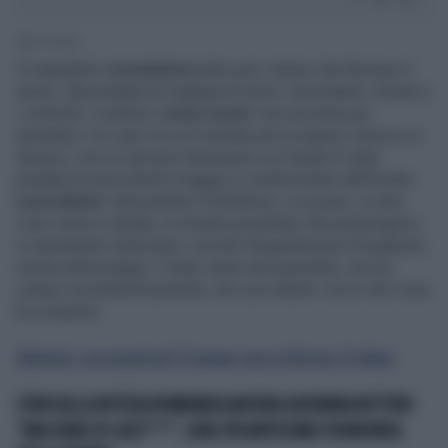
1' di lettura
Il maledetto
coronavirus
tutto può, tranne che fermare il
sesso. Nonostante le migliaia di morti, nonostante i divieti e
i controlli, il settore "
a luci rosse
" non accenna ad
arrestarsi. Un caso di cui è tornata ad occuparsi
Striscia la
Notizia
, con un servizio trasmesso su Canale 5 nella
puntata di mercoledì 6 maggio e confezionato dall'inviato
Luca Abete
. Nonostante il lockdown, si scopre, in rete
così come in strada, si trovano prostitute che propongono,
e soprattutto realizzano, incontri fregandosene di qualsiasi
norma anticontagio. Il tutto viene documentato, sia sul
campo sia telefonicamente, da Luca Abete: ecco che cosa
ha scoperto.
Striscia, coronavirus? Il sesso non si ferma: il video
STRISCIA LA NOTIZIA BOMBARDA ANCORA GIOVANNA BOTTERI:
"UNA SERIE DI CAZZ***", QUEL PESANTISSIMO FUORIONDA