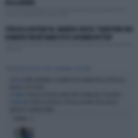
DELLA GRUBER
Toh, a Striscia la Notizia ci si occupa ancora di Giovanna Botteri. Già, si
continua a parlare delle accuse contr...
STRISCIA LA NOTIZIA? NO, MAURIZIO CROZZA: "A NEW YORK NON
DORMONO PERCHÉ HANNO VISTO GIOVANNA BOTTERI"
"New York è la città che non dorme mai perché lì hanno gli incubi dopo avere
visto Giov...
Tag
STRISCIA LA NOTIZIA
SESSO
CORONAVIRUS
LUCA ABETE
ENRICO MENTANA, IL GARANTE DELLA PRIVACY BLOCCA STRISCIA LA
ALTOLÀ, IA
NOTIZIA: ECCO PERCHÉ
STRISCIA LA NOTIZIA CHIUDE DOPO 38 ANNI. MA C'È UN GIALLO...
TG SATIRICO
STRISCIA LA NOTIZIA, STOP AGLI ACCOUNT SOCIAL: MOSSA-
38 ANNI DOPO
MEDIASET, È DAVVERO FINITA?
OPINIONI