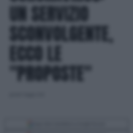
UN SERVIZIO
SCONVOLGENTE,
ECCO LE
"PROPOSTE"
giovedì 7 maggio 2020
Segui Libero Quotidiano su Google Discover