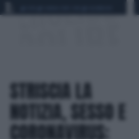
CEUTA
SCANDALO CONTE-COVID
CALCIOMERCATO
STRISCIA LA
NOTIZIA, SESSO E
CORONAVIRUS: