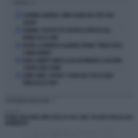
I PIÙ LETTI
1
ECATOMBE A MONTREAL, TENNIS IN GINOCCHIO: TUTTA COLPA
DELL'ATP
2
DIOMANDE, L'ACQUISTO PIÙ CARO NELLA STORIA DEL REAL
MADRID: ECCO LE CIFRE
3
MACRON, LA DENUNCIA DI ALEXANDR STEPANOV: "PARIGI? PUZZA
E URINA OVUNQUE"
4
ARTAN, L'ARBITRO SOMALO ESCLUSO DAI MONDIALI? LA DECISIONE:
SCHIAFFO-UEFA A TRUMP
5
JANNIK SINNER, L'ESPERTO: "IL GINOCCHIO? COSA ACCADRÀ
PRIMA DELLO US OPEN"
TI POTREBBERO INTERESSARE
TELEVISIONE
IN ONDA, MULÈ FRENA SUBITO TELESE SUL CASO-CONTE: "MA QUALE PROCESSO ALLA
NORIMBERGA?!"