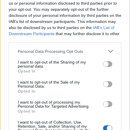
us or personal information disclosed to third parties prior to
your opt-out. You may separately opt-out of the further
Seguici su Google Discover
disclosure of your personal information by third parties on the
IAB’s list of downstream participants. This information may
Segui Libero Quotidiano su Google Discover
also be disclosed by us to third parties on the
IAB’s List of
Scegli Libero Quotidiano come fonte preferita
Downstream Participants
that may further disclose it to other
third parties.
SEZIONI
Personal Data Processing Opt Outs
I want to opt-out of the Sharing of my
SPETTACOLI
personal data.
Opted In
SCIENZA E TECH
I want to opt-out of the Sale of my
Personal Data.
Opted In
ALTRO
I want to opt-out of processing my
Personal Data for Targeted Advertising.
Opted In
I want to opt-out of Collection, Use,
Retention, Sale, and/or Sharing of my