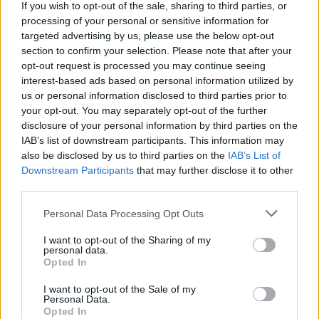
If you wish to opt-out of the sale, sharing to third parties, or
processing of your personal or sensitive information for
targeted advertising by us, please use the below opt-out
section to confirm your selection. Please note that after your
opt-out request is processed you may continue seeing
interest-based ads based on personal information utilized by
us or personal information disclosed to third parties prior to
your opt-out. You may separately opt-out of the further
Seguici su Google Discover
disclosure of your personal information by third parties on the
IAB’s list of downstream participants. This information may
Segui Libero Quotidiano su Google Discover
also be disclosed by us to third parties on the
IAB’s List of
Scegli Libero Quotidiano come fonte preferita
Downstream Participants
that may further disclose it to other
third parties.
SEZIONI
Personal Data Processing Opt Outs
I want to opt-out of the Sharing of my
SPETTACOLI
personal data.
Opted In
SCIENZA E TECH
I want to opt-out of the Sale of my
Personal Data.
Opted In