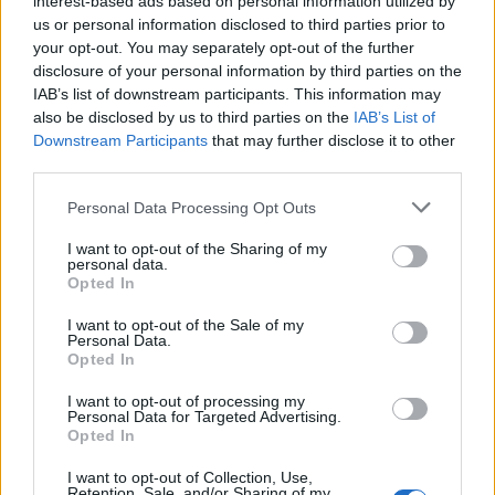
interest-based ads based on personal information utilized by
us or personal information disclosed to third parties prior to
your opt-out. You may separately opt-out of the further
Seguici su Google Discover
disclosure of your personal information by third parties on the
IAB’s list of downstream participants. This information may
Segui Libero Quotidiano su Google Discover
also be disclosed by us to third parties on the
IAB’s List of
Scegli Libero Quotidiano come fonte preferita
Downstream Participants
that may further disclose it to other
third parties.
SEZIONI
Personal Data Processing Opt Outs
I want to opt-out of the Sharing of my
SPETTACOLI
personal data.
Opted In
SCIENZA E TECH
I want to opt-out of the Sale of my
Personal Data.
Opted In
ALTRO
I want to opt-out of processing my
Personal Data for Targeted Advertising.
Opted In
I want to opt-out of Collection, Use,
Retention, Sale, and/or Sharing of my