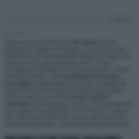
1' di lettura
Daydreamer
con il bellissimo
Can Yaman
arriva nel
palinsesto di Canale 5. Pomeriggio. Di domenica contro
Mara Venier e la sua prima puntata della nuova stagione di
Domenica In, in onda ovviamente su Rai 1, la rete
ammiraglia di Viale Mazzini. La soap opera turca - record
assoluto di ascolti - viene
posizionata la domenica
pomeriggio
. E questa manovra di Canale 5 potrebbe far
tremare Rai1 perché l’attore turco resta tra i più ambiti e
amati. La soap con Can Yaman
torna in onda il 7
settembre
in prima serata su Canale 5. Poi l’appuntamento
è per sabato 12 a partire dalle 14.14 e fini alle 16, dopo ci
sarà. Infine arriva la domenica. Scontro attesissimo: Can
Yaman contro la Venier. Un vero colpaccio per il Biscione.