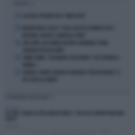
I PIÙ LETTI
1
ALL’ASTA IL PALLONE DELLA “MANO DI DIO”
2
MALDINI VUOTA IL SACCO: "COSA È SUCCESSO DAVVERO CON LA
NAZIONALE, MALAGÒ, GUARDIOLA E PIRLO"
3
JUVE-INTER, ALESSANDRO BASTONI SCARAVENTA A TERRA
ZHEGROVA: RISSA IN CAMPO
4
JANNIK SINNER, "DOLCEMENTE OSSESSIONATO": CHI SI INCHINA AL
NUMERO 1
5
JUVENTUS, PAPERE-MICHELE DI GREGORIO E TIFOSI IN RIVOLTA: "IL
PIÙ SCARSO DI SEMPRE"
TI POTREBBERO INTERESSARE
TELEVISIONE
4 DI SERA, SENALDI AZZERA ANGELO BONELLI: "CON LUI AL GOVERNO FARÀ MENO
CALDO?"
Redazione