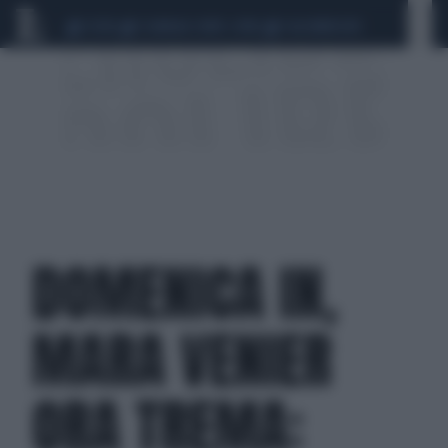
CEUTA
SCANDALO CONTE-COVID
CALCIOMERCATO
DOMENICA IN,
MARA VENIER
ORA TREMA: