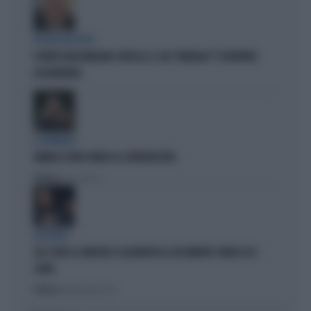
POLITICA IN LUTTO
È MORTO MASSIMILIANO CENCELLI: IL SUO "MANUALE" È DIVENTATO
LEGGENDARIO
IL GENERALE
VANNACCI NON CHIUDE AL CENTRODESTRA
Politica
di Elisa Calessi
DISPERATI
SUL COVID LA SINISTRA SI AGGRAPPA AL DOCUMENTO-PATACCA DI
CONTE
Politica
di Andrea Muzzolon