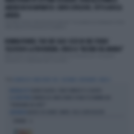
MARA VENIER IN COSTUME DA BAGNO, ROBA ALLA PAMELA
ANDERSON IN BAYWATCH: CURVE ESPLOSIVE, TUTTI A BOCCA
APERTA
Una Mara Venier "alla Pamela Anderson". Fa scalpore su Instagram la foto
della signora di Domenica In pubblica...
ROMINA POWER, TOH CHE CASO: ECCO IN CHE STUDIO
TELEVISIVO LA TROVEREMO, VERSO IL "RECORD DEL MONDO"
Mara Venier è pronta a tornare in onda con Domenica In, che partirà
domenica 13 settembre alle 14 su Rai 1...
Tag
DOMENICA IN
MARA VENIER
RAI 1
CAN YAMAN
DAYDREAMER
CANALE 5
ADANI ESAGERA, L'UNICO RIMEDIO È IL SILENZIO
MONDIALI IN TV
DOMENICA IN, MARA VENIER SPIANA TEO MAMMUCARI:
LA CONDUTTRICE
"PRENDIAMO UN CAFFÈ?"
BALIVO E DE GRENET: AMORE, FIGLI E ALTRI DISASTRI
L'ANTENNISTA
OPINIONI