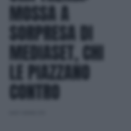
MOSSA A
SORPRESA DI
MEDIASET, CHI
LE PIAZZANO
CONTRO
lunedì 7 settembre 2020