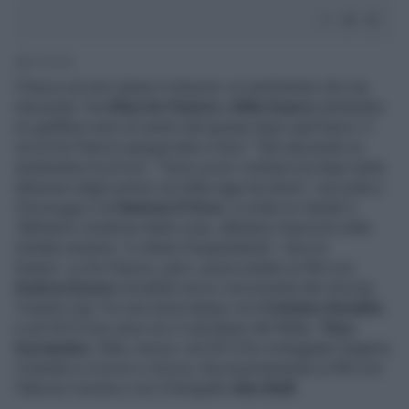
1' di lettura
Il bacio sul red carpet a Venezia: un sentimento che sta
nascendo. Ora
Elisa De Panicis
e
Mila Suarez
(entrambe
ex gieffine) sono al centro del gossip dopo quel bacio. E
ora la De Panicis spiega tutto e dice: “Sta nascendo un
sentimento tra di noi”. “Sono un po’ confusa ma dopo tante
delusioni dagli uomini con Mila oggi sto bene”, racconta a
Pomeriggio 5
di
Barbara D'Urso
, in onda su Canale 5.
“Abbiamo condiviso tante cose, abbiamo trascorso tutta
l’estate insieme. Ci stiamo frequentando”, dice la
Suarez. La De Panicis, però, aveva svelato un flirt con
Andrea Denver
(modello ed ex concorrente del
Grande
Fratello Vip
). Poi una storia lampo con
Cristiano Ronaldo
e nel 2019 una cena con il calciatore del Milan,
Theo
Hernandez
. Mila, invece, nel 2013 ha corteggiato Eugenio
Colombo a
Uomini e Donne
. Successivamente un flirt con
Fabrizio Corona e con il fotografo
Alex Belli
.