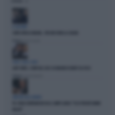
OPINIONI
IL GIOCHINO
CONTE ATTACCA MELONI... PER FAR FUORI LA SCHLEIN
Politica
di Pietro Senaldi
SOLDI, SOLDI, SOLDI
LADY CONTE, I CONTI DEL 2025: 60 MILIONI DI DEBITI COL FISCO
Politica
di Giacomo Amadori
SINISTRA ALLO SBANDO
PD, PAOLO GENTILONI BOCCIA IL CAMPO LARGO: "ECCO PERCHÉ HANNO
FALLITO"