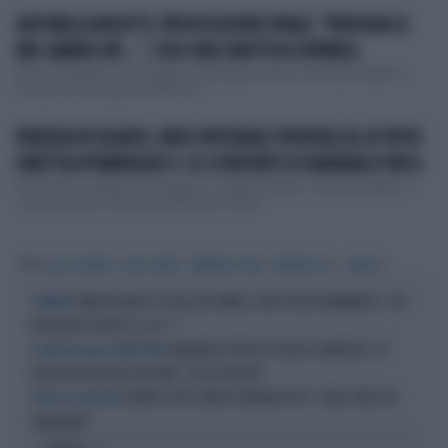
ANTONELLA MOSETTI, PROVOCAZIONE FINALE: "PERDONA LE
MIE LABBRA CHE...", SOLO UNA CANOTTA A COPRIRLA
Fresca di ispirata a Pomeriggio 5 da Barbara d’Urso, Antonella Mosetti è
tornata ad ammaliare le decine di ...
PATRIZIA DE BLANCK, NUDO INTEGRALE FRONTALE AL GF VIP IN
DIRETTA A POMERIGGIO 5: LO SCONCERTO DI BARBARA D'URSO
Sconcerto in diretta a Pomeriggio 5: la regia manda in onda per sbaglio il
nudo integrale di Patrizia De Blanck al Grand...
Tag
ELISA DE PANICIS
MILA SUAREZ
BARBARA D'URSO
POMERIGGIO 5
CANALE 5
WALTER NUDO E L'ISOLA DEI FAMOSI, UNO SFOGO DRAMMATICO: "HO
TORMENTI
BISOGNO DI SOLDI? SÌ, CA***"
BARBARA D'URSO FA CAUSA A MEDIASET. LA
LA MOSSA DELLA CONDUTTRICE
DURA RISPOSTA DEL BISCIONE: "DA LEI FALSITÀ"
GERRY SCOTTI CHIEDE PERDONO IN TV: "SONO STATO UN
DOPO LO SCIVOLONE
IGNORANTE"