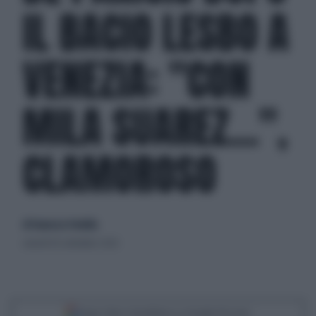
IL BACIO LESBO A
VENEZIA: "CON
MILA SUAREZ...",
CLAMOROSO
di Francesco Fredella
venerdì 18 settembre 2020
Segui Libero Quotidiano su Google Discover