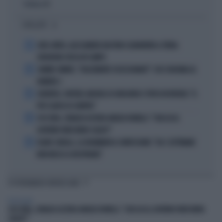
Politica
di
I PIÙ LETTI
1
JUVE-INTER, ALESSANDRO BASTONI SCARAVENTA A TERRA
ZHEGROVA: RISSA IN CAMPO
2
JANNIK SINNER, "DOLCEMENTE OSSESSIONATO": CHI SI INCHINA AL
NUMERO 1
3
JUVENTUS, PAPERE-MICHELE DI GREGORIO E TIFOSI IN RIVOLTA: "IL
PIÙ SCARSO DI SEMPRE"
4
4 DI SERA, SENALDI AZZERA ANGELO BONELLI: "CON LUI AL
GOVERNO FARÀ MENO CALDO?"
5
FLAVIO COBOLLI, LA DRAMMATICA CONFESSIONE: "DA 3 SETTIMANE
NON RIESCO A RESPIRARE"
TI POTREBBERO INTERESSARE
TELEVISIONE
4 DI SERA, SENALDI AZZERA ANGELO BONELLI: "CON LUI AL GOVERNO FARÀ MENO
CALDO?"