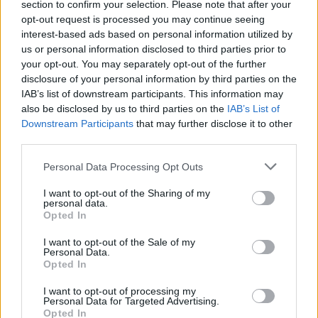
section to confirm your selection. Please note that after your
opt-out request is processed you may continue seeing
interest-based ads based on personal information utilized by
us or personal information disclosed to third parties prior to
your opt-out. You may separately opt-out of the further
Seguici su Google Discover
disclosure of your personal information by third parties on the
IAB’s list of downstream participants. This information may
Segui Libero Quotidiano su Google Discover
also be disclosed by us to third parties on the
IAB’s List of
Scegli Libero Quotidiano come fonte preferita
Downstream Participants
that may further disclose it to other
third parties.
SEZIONI
Personal Data Processing Opt Outs
I want to opt-out of the Sharing of my
SPETTACOLI
personal data.
Opted In
SCIENZA E TECH
I want to opt-out of the Sale of my
Personal Data.
Opted In
ALTRO
I want to opt-out of processing my
Personal Data for Targeted Advertising.
Opted In