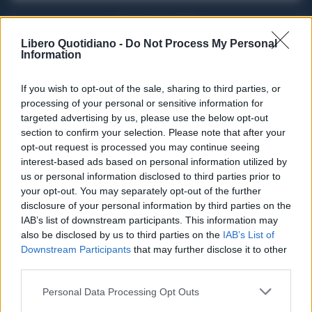
ACQUISTA ABBONAMENTO
Libero Quotidiano -
Do Not Process My Personal
Information
If you wish to opt-out of the sale, sharing to third parties, or
processing of your personal or sensitive information for
targeted advertising by us, please use the below opt-out
section to confirm your selection. Please note that after your
opt-out request is processed you may continue seeing
interest-based ads based on personal information utilized by
us or personal information disclosed to third parties prior to
your opt-out. You may separately opt-out of the further
Seguici su Google Discover
disclosure of your personal information by third parties on the
IAB’s list of downstream participants. This information may
Segui Libero Quotidiano su Google Discover
also be disclosed by us to third parties on the
IAB’s List of
Scegli Libero Quotidiano come fonte preferita
Downstream Participants
that may further disclose it to other
third parties.
SEZIONI
Personal Data Processing Opt Outs