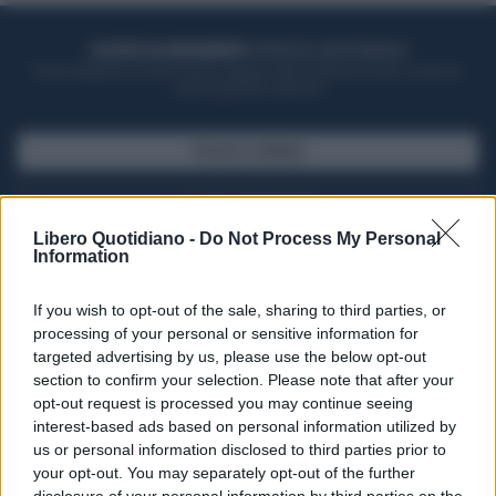
ACQUISTA UN ABBONAMENTO
OTTIENI DEI SUPER VANTAGGI
Potrai sfogliare la rivista online, leggere tutte le edizioni locali, ricevere a
casa il giornale cartaceo
SFOGLIA IL GIORNALE
ACQUISTA ABBONAMENTO
Libero Quotidiano -
Do Not Process My Personal
Information
If you wish to opt-out of the sale, sharing to third parties, or
processing of your personal or sensitive information for
targeted advertising by us, please use the below opt-out
section to confirm your selection. Please note that after your
opt-out request is processed you may continue seeing
interest-based ads based on personal information utilized by
us or personal information disclosed to third parties prior to
your opt-out. You may separately opt-out of the further
Seguici su Google Discover