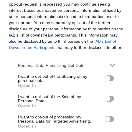
opt-out request is processed you may continue seeing
interest-based ads based on personal information utilized by
us or personal information disclosed to third parties prior to
your opt-out. You may separately opt-out of the further
Seguici su Google Discover
disclosure of your personal information by third parties on the
IAB’s list of downstream participants. This information may
Segui Libero Quotidiano su Google Discover
also be disclosed by us to third parties on the
IAB’s List of
Scegli Libero Quotidiano come fonte preferita
Downstream Participants
that may further disclose it to other
third parties.
SEZIONI
Personal Data Processing Opt Outs
I want to opt-out of the Sharing of my
SPETTACOLI
personal data.
Opted In
SCIENZA E TECH
I want to opt-out of the Sale of my
Personal Data.
Opted In
ALTRO
I want to opt-out of processing my
Personal Data for Targeted Advertising.
Opted In