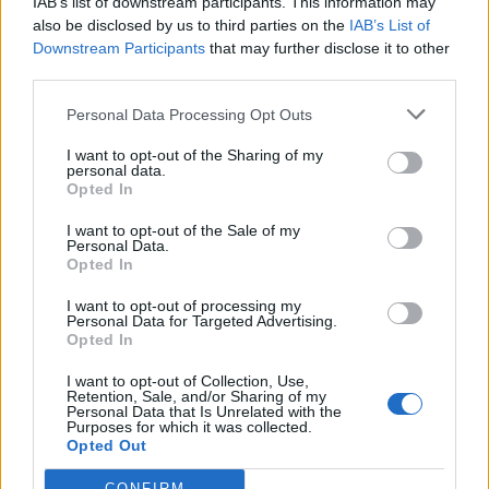
IAB’s list of downstream participants. This information may
Segui Libero Quotidiano su Google Discover
also be disclosed by us to third parties on the
IAB’s List of
Scegli Libero Quotidiano come fonte preferita
Downstream Participants
that may further disclose it to other
third parties.
SEZIONI
Personal Data Processing Opt Outs
I want to opt-out of the Sharing of my
SPETTACOLI
personal data.
Opted In
SCIENZA E TECH
I want to opt-out of the Sale of my
Personal Data.
Opted In
ALTRO
I want to opt-out of processing my
Personal Data for Targeted Advertising.
Opted In
I want to opt-out of Collection, Use,
Retention, Sale, and/or Sharing of my
Personal Data that Is Unrelated with the
Purposes for which it was collected.
Libero Shopping
Contatti
Pubblicità
Cookie policy
Privacy policy
Opted Out
Condizioni generali
Modello 231
Assistenza
Preferenze Privacy
CONFIRM