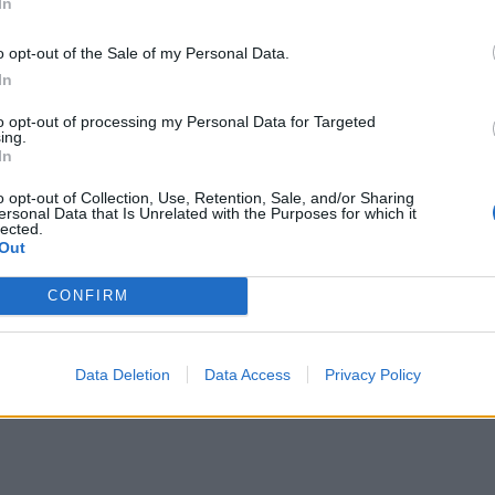
In
o opt-out of the Sale of my Personal Data.
In
to opt-out of processing my Personal Data for Targeted
ing.
In
o opt-out of Collection, Use, Retention, Sale, and/or Sharing
ersonal Data that Is Unrelated with the Purposes for which it
lected.
Out
CONFIRM
Data Deletion
Data Access
Privacy Policy