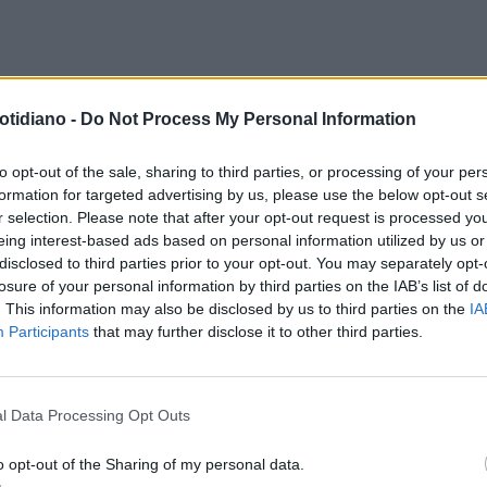
otidiano -
Do Not Process My Personal Information
to opt-out of the sale, sharing to third parties, or processing of your per
formation for targeted advertising by us, please use the below opt-out s
r selection. Please note that after your opt-out request is processed y
eing interest-based ads based on personal information utilized by us or
disclosed to third parties prior to your opt-out. You may separately opt-
losure of your personal information by third parties on the IAB’s list of
. This information may also be disclosed by us to third parties on the
IA
Participants
that may further disclose it to other third parties.
l Data Processing Opt Outs
o opt-out of the Sharing of my personal data.