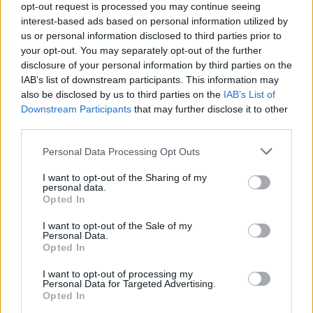
opt-out request is processed you may continue seeing
interest-based ads based on personal information utilized by
us or personal information disclosed to third parties prior to
your opt-out. You may separately opt-out of the further
Seguici su Google Discover
disclosure of your personal information by third parties on the
IAB’s list of downstream participants. This information may
Segui Libero Quotidiano su Google Discover
also be disclosed by us to third parties on the
IAB’s List of
Scegli Libero Quotidiano come fonte preferita
Downstream Participants
that may further disclose it to other
third parties.
SEZIONI
Personal Data Processing Opt Outs
I want to opt-out of the Sharing of my
SPETTACOLI
personal data.
Opted In
SCIENZA E TECH
I want to opt-out of the Sale of my
Personal Data.
Opted In
ALTRO
I want to opt-out of processing my
Personal Data for Targeted Advertising.
Opted In