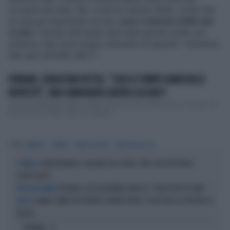
occupati dai piloti. Ma, come ho sempre detto, credo che
la cosa più importante sia una:
sono contento della mia
scelta
. Il tempo dirà quale sarà stata questa scelta, poi
vedremo. Non sono troppo stressato al riguardo". Insomma,
Seb apre all'addio alla F1.
FERRARI, SEBASTIAN VETTEL: "SOLO IL TEMPO DARÀ DELLE
RISPOSTE", UNA CANNONATA CONTRO LECLERC?
Ora parla Sebastian Vettel, il pilota arrivato al suo ultimo anno in Ferrari. Da
numero due, di fatto dietro a Charles L...
Tag
FORMULA 1
FERRARI
CHARLES LECLERC
SEBASTIAN VETTEL
KIMI ANTONELLI, VACANZE DA SOGNO: TUFFI, RACCHETTONI E
FORMULA 1
SUPER-YACHT
FERRARI, OLLIE BEARMAN SBROCCA: "NON ASPETTO ANNI"
ROSSA NEL MIRINO
JANNIK SINNER IN FERRARI A MONTECARLO? I ROSICONI LO COPRONO DI
BOLIDE
INSULTI
OPINIONI