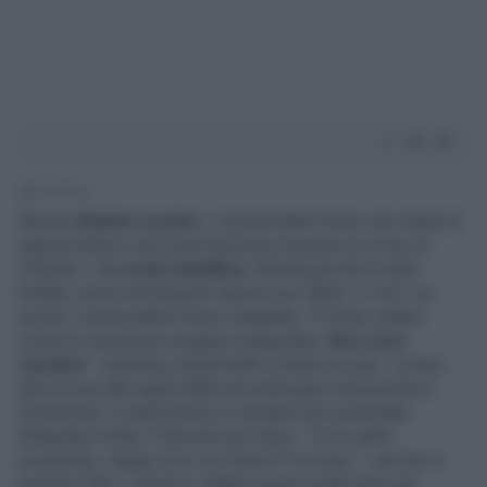
1' di lettura
Sbotta
Charles Leclerc
, il pilota della Ferrari che rifiuta di
inginocchiarsi così come de facto imposto al circus di
Formula 1 da
Lewis Hamilton
. Sbotta perché è stato
bollato come razzista per questo suo rifiuto. E così, sui
social, il pilota della Ferrari cinguetta: "È triste vedere
come le mie parole vengano manipolate.
Non sono
razzista
". Insomma, basta balle e basta accuse. Leclerc
dice la sua alla vigilia della seconda gara consecutiva a
Silverstone. E parla anche un sempre più sconsolato
Sebastian Vettel. Parla del suo futuro: "Io ho tante
possibilità, magari non così tante in Formula 1, perché si
possono fare i calcoli e vedere quanti sedili sono già