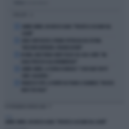
Politica
di Giacomo Amadori
I PIÙ LETTI
1
JANNIK SINNER, UN GROSSO GUAIO: "PERCHÉ LO CACCIANO DAL
CASINÒ"
2
CARLO CONTI RICEVE IL PREMIO SPETTACOLO DEL FESTIVAL
"ORIZZONTI DIFFERENTI, PENSIERI DISTINTI"
3
IN ONDA, MULÈ FRENA SUBITO TELESE SUL CASO-CONTE: "MA
QUALE PROCESSO ALLA NORIMBERGA?!"
4
JANNIK SINNER, LA TEORIA DI NARGISO: "I SUOI GUAI? UN PO'
COME I CALCIATORI..."
5
FRANCESCO TOTTI, LA VERITÀ SUL PUGNO A COLONNESE: "MI DISSE:
NON È TUO FIGLIO"
TI POTREBBERO INTERESSARE
SPORT
JANNIK SINNER, UN GROSSO GUAIO: "PERCHÉ LO CACCIANO DAL CASINÒ"