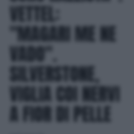
VETTEL:
"MAGARI ME NE
VADO".
SILVERSTONE,
VIGLIA COI NERVI
A FIOR DI PELLE