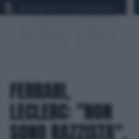
CEUTA
SCANDALO CONTE-COVID
SIGFRIDO RANUCCI
FERRARI,
LECLERC: "NON
SONO RAZZISTA".