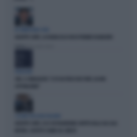
IN COMMISSIONE COVID
GIUSEPPE CONTE, LA FIGURACCIA DI UN EX PREMIER DISABILITATO
Politica
di Alessandro Sallusti
PROIEZIONI
SWG, IL SONDAGGISTA: "IL PD HA PERSO DUE PUNTI, DA NON
SOTTOVALUTARE"
I LEGAMI CON OLIVIA PALADINO
GIUSEPPE CONTE, ECCO CHI PAGHEREBBE L'AFFITTO DELLA SUA CASA:
MISTERO, SOSPETTI E DUBBI SUL CATASTO