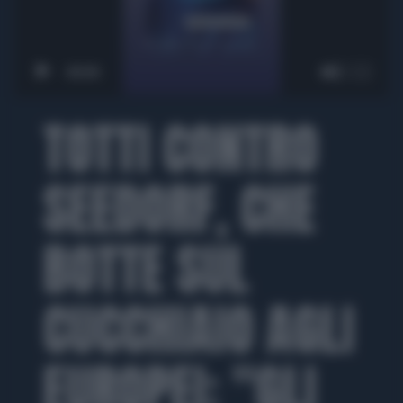
00:00
TOTTI CONTRO
SEEDORF, CHE
BOTTE SUL
CUCCHIAIO AGLI
EUROPEI: "GLI