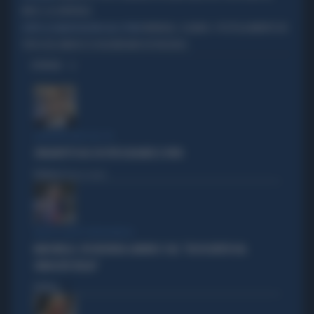
MESE: LA SENTENZA
MONDIALI, OLANDA: I FESTEGGIAMENTI DEI
DOPO LA QUALIFICAZIONE AGLI OTTAVI
TIFOSI DEL MAROCCO DEGENERANO IN VIOLENZA
OPINIONI
EURODEPUTATO DEL PD
ZINGARETTI USA L'IA PER ELOGIARE IL PAPA
Politica
di Fausto Carioti
DOPO IL GESTO VERGOGNOSO
MARCINELLE, FDI INCHIODA LANDINI E CGIL: "DISSOCIATEVI DAL
SINDACATO BELGA"
Politica
di