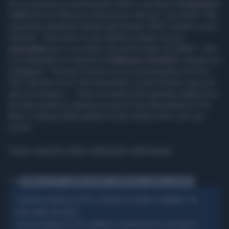
Provocazione social da parte dell'ex calciatore
Francesco
Totti
che nel 20esimo anniversario dal suo "cucchiaio" alla
nazionale olandese durante gli Europei 2000 chiede ai suoi
follower: "Secondo voi gli olandesi stanno ancora
rosicando
per il cucchiaio che gli ho fatto nel 2000?". Non
si fa attendere la risposta di
Clarence Seedorf
, sempre su
Instagram: "Pensavo tu fossi un po' più simpatico di così...
Però alla fine non è che hai portato a casa chissà cosa con
quel cucchiaino...". Dopo la replica del capitano giallorosso
arrivano anche le risposte social di Van Bronckhorst e De
Boer. In attesa delle partite di Euro 2020 il tifo corre sui
social.
Fonte: Agenzia Vista / Alexander Jakhnagiev
Tag
FRANCESCO TOTTI
CLARENCE SEEDORF
EUROPEI 2021
OLANDA
CUCCHIAIO
FRANCESCO TOTTI, LA VERITÀ SUL PUGNO A COLONNESE: "MI
GIALLOROSSO
DISSE: NON È TUO FIGLIO"
FRANCESCO TOTTI, RIVINCITA SU ILARY BLASI DA 1.600 EURO AL
VIE LEGALI