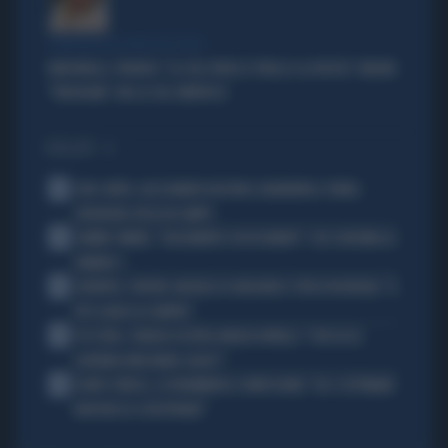
COMPAGNI NEL NOME DELL'ODIO
MARCINELLE, FIDANZA: "LA CGIL VOLTA LE SPALLE A LA RUSSA". MELONI:
"VERGOGNA". MA LA CGIL SMENTISCE
I PIÙ LETTI
1
JUVE-INTER, ALESSANDRO BASTONI SCARAVENTA A TERRA
ZHEGROVA: RISSA IN CAMPO
2
JANNIK SINNER, "DOLCEMENTE OSSESSIONATO": CHI SI INCHINA AL
NUMERO 1
3
JUVENTUS, PAPERE-MICHELE DI GREGORIO E TIFOSI IN RIVOLTA: "IL
PIÙ SCARSO DI SEMPRE"
4
4 DI SERA, SENALDI AZZERA ANGELO BONELLI: "CON LUI AL
GOVERNO FARÀ MENO CALDO?"
5
FLAVIO COBOLLI, LA DRAMMATICA CONFESSIONE: "DA 3 SETTIMANE
NON RIESCO A RESPIRARE"