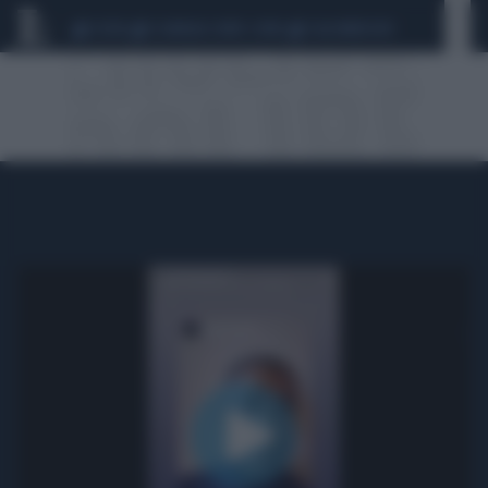
CEUTA
SCANDALO CONTE-COVID
CALCIOMERCATO