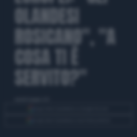
OLANDESI
ROSICANO", "A
COSA TI È
SERVITO?"
martedì 8 giugno 2021
Segui Libero Quotidiano su Google Discover
Scegli Libero Quotidiano come fonte preferita