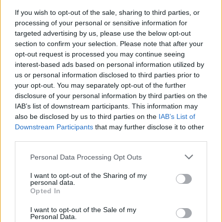
If you wish to opt-out of the sale, sharing to third parties, or
processing of your personal or sensitive information for
targeted advertising by us, please use the below opt-out
section to confirm your selection. Please note that after your
opt-out request is processed you may continue seeing
interest-based ads based on personal information utilized by
us or personal information disclosed to third parties prior to
your opt-out. You may separately opt-out of the further
Seguici su Google Discover
disclosure of your personal information by third parties on the
IAB’s list of downstream participants. This information may
Segui Libero Quotidiano su Google Discover
also be disclosed by us to third parties on the
IAB’s List of
Scegli Libero Quotidiano come fonte preferita
Downstream Participants
that may further disclose it to other
third parties.
SEZIONI
Personal Data Processing Opt Outs
I want to opt-out of the Sharing of my
SPETTACOLI
personal data.
Opted In
SCIENZA E TECH
I want to opt-out of the Sale of my
Personal Data.