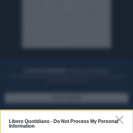
ACQUISTA UN ABBONAMENTO
OTTIENI DEI SUPER VANTAGGI
Potrai sfogliare la rivista online, leggere tutte le edizioni locali, ricevere a
casa il giornale cartaceo
SFOGLIA IL GIORNALE
ACQUISTA ABBONAMENTO
Libero Quotidiano -
Do Not Process My Personal
Information