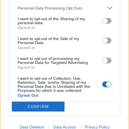
SEZIONI
Personal Data Processing Opt Outs
I want to opt-out of the Sharing of my
SPETTACOLI
personal data.
Opted In
SCIENZA E TECH
I want to opt-out of the Sale of my
Personal Data.
Opted In
ALTRO
I want to opt-out of processing my
Personal Data for Targeted Advertising.
Opted In
I want to opt-out of Collection, Use,
Retention, Sale, and/or Sharing of my
Personal Data that Is Unrelated with the
Purposes for which it was collected.
Libero Shopping
Contatti
Pubblicità
Cookie policy
Privacy policy
Opted Out
Condizioni generali
Modello 231
Assistenza
Preferenze Privacy
CONFIRM
Editoriale Libero S.r.l. - Sede Legale: Via dell’Aprica 18, 20158 Milano -
Registro Imprese di Milano Monza Brianza Lodi: C.F. e P.IVA 06823221004 -
R.E.A. Milano n. 1690166 Cap. Soc. € 400.000,00 i.v.
Tutti i diritti riservati - ISSN (sito web): 2531-6370
Data Deletion
Data Access
Privacy Policy