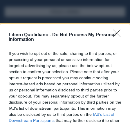
SFOGLIA IL GIORNALE
ACQUISTA ABBONAMENTO
Libero Quotidiano -
Do Not Process My Personal
Information
If you wish to opt-out of the sale, sharing to third parties, or
processing of your personal or sensitive information for
targeted advertising by us, please use the below opt-out
section to confirm your selection. Please note that after your
opt-out request is processed you may continue seeing
interest-based ads based on personal information utilized by
us or personal information disclosed to third parties prior to
your opt-out. You may separately opt-out of the further
Seguici su Google Discover
disclosure of your personal information by third parties on the
IAB’s list of downstream participants. This information may
Segui Libero Quotidiano su Google Discover
also be disclosed by us to third parties on the
IAB’s List of
Scegli Libero Quotidiano come fonte preferita
Downstream Participants
that may further disclose it to other
third parties.