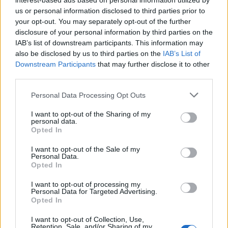
interest-based ads based on personal information utilized by
us or personal information disclosed to third parties prior to
your opt-out. You may separately opt-out of the further
Seguici su Google Discover
disclosure of your personal information by third parties on the
IAB’s list of downstream participants. This information may
Segui Libero Quotidiano su Google Discover
also be disclosed by us to third parties on the
IAB’s List of
Scegli Libero Quotidiano come fonte preferita
Downstream Participants
that may further disclose it to other
third parties.
SEZIONI
Personal Data Processing Opt Outs
I want to opt-out of the Sharing of my
SPETTACOLI
personal data.
Opted In
SCIENZA E TECH
I want to opt-out of the Sale of my
Personal Data.
Opted In
ALTRO
I want to opt-out of processing my
Personal Data for Targeted Advertising.
Opted In
I want to opt-out of Collection, Use,
Retention, Sale, and/or Sharing of my