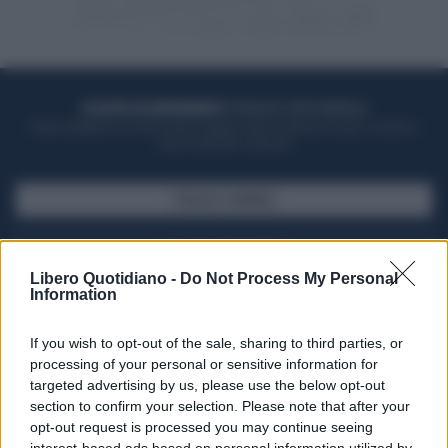
ACQUISTA UN ABBONAMENTO
OTTIENI DEI SUPER VANTAGGI
Potrai sfogliare la rivista online, leggere tutte le edizioni locali, ricevere a
casa il giornale cartaceo
SFOGLIA IL GIORNALE
ACQUISTA ABBONAMENTO
Libero Quotidiano -
Do Not Process My Personal
Information
If you wish to opt-out of the sale, sharing to third parties, or
processing of your personal or sensitive information for
targeted advertising by us, please use the below opt-out
section to confirm your selection. Please note that after your
opt-out request is processed you may continue seeing