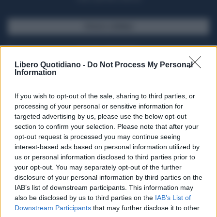
SFOGLIA IL GIORNALE
ACQUISTA ABBONAMENTO
Libero Quotidiano -
Do Not Process My Personal
Information
If you wish to opt-out of the sale, sharing to third parties, or
processing of your personal or sensitive information for
targeted advertising by us, please use the below opt-out
section to confirm your selection. Please note that after your
opt-out request is processed you may continue seeing
interest-based ads based on personal information utilized by
us or personal information disclosed to third parties prior to
your opt-out. You may separately opt-out of the further
Seguici su Google Discover
disclosure of your personal information by third parties on the
IAB’s list of downstream participants. This information may
Segui Libero Quotidiano su Google Discover
also be disclosed by us to third parties on the
IAB’s List of
Scegli Libero Quotidiano come fonte preferita
Downstream Participants
that may further disclose it to other