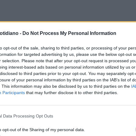
otidiano -
Do Not Process My Personal Information
to opt-out of the sale, sharing to third parties, or processing of your per
formation for targeted advertising by us, please use the below opt-out s
r selection. Please note that after your opt-out request is processed y
eing interest-based ads based on personal information utilized by us or
disclosed to third parties prior to your opt-out. You may separately opt-
losure of your personal information by third parties on the IAB’s list of
. This information may also be disclosed by us to third parties on the
IA
Participants
that may further disclose it to other third parties.
l Data Processing Opt Outs
o opt-out of the Sharing of my personal data.