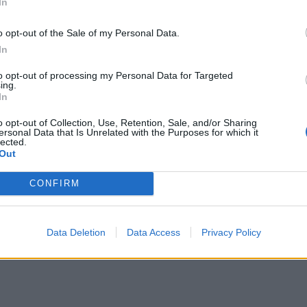
In
o opt-out of the Sale of my Personal Data.
In
to opt-out of processing my Personal Data for Targeted
ing.
In
o opt-out of Collection, Use, Retention, Sale, and/or Sharing
ersonal Data that Is Unrelated with the Purposes for which it
lected.
Out
CONFIRM
Data Deletion
Data Access
Privacy Policy