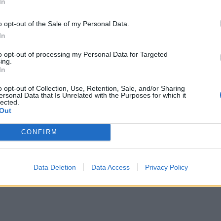
In
o opt-out of the Sale of my Personal Data.
In
to opt-out of processing my Personal Data for Targeted
ing.
In
o opt-out of Collection, Use, Retention, Sale, and/or Sharing
ersonal Data that Is Unrelated with the Purposes for which it
lected.
Out
CONFIRM
Data Deletion
Data Access
Privacy Policy