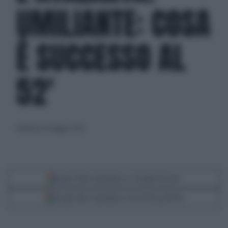
UMILIANTE: COSA
È SUCCESSO AL
52'
domenica 10 maggio 2026
Segui Libero Quotidiano su Google Discover
Scegli Libero Quotidiano come fonte preferita