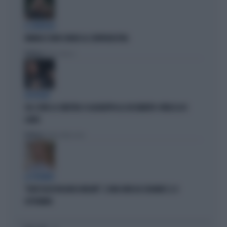
IL GENERALE
VANNACCI NON CHIUDE AL CENTRODESTRA
Politica
di Elisa Calessi
DISPERATI
SUL COVID LA SINISTRA SI AGGRAPPA AL DOCUMENTO-PATACCA DI
CONTE
Politica
di Andrea Muzzolon
LA PREMIER
"DOVE VA IN VACANZA MELONI". E UNA DATA DA SEGNARE: IL 4
SETTEMBRE