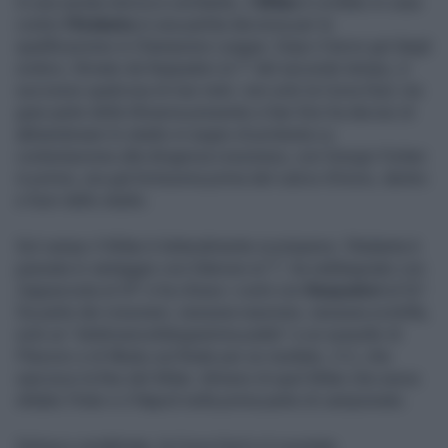
In una serata storica e umiliante, il
Milan
è crollato in casa
contro
l’Atalanta
in una partita decisiva per la
qualificazione in Champions League. Dopo il terzo gol degli
orobici, firmato da Raspadori al 7′ del secondo tempo, è
successo qualcosa di mai visto: non solo la Curva Sud, ma
gran parte della tifoseria presente a San Siro ha deciso di
abbandonare lo stadio in segno di protesta.La
contestazione alla dirigenza rossonera, con Giorgio Furlani
in primis, era già fortissima prima del calcio d’inizio, dentro
e fuori dallo stadio.
Sul campo il Milan è letteralmente scomparso: l’Atalanta è
passata in vantaggio con Ederson al 7′, ha raddoppiato con
Zappacosta al 29′ e ha chiuso i conti con
Raspadori
al 52′.
Da parte dei rossoneri, nessuna reazione, nessuna scintilla,
solo un “elettroencefalogramma piatto” e un sussulto di
Plavovic e di Nkuku sul finale per un risultato, 3-2, che
sancisce la fine del Milan. Almeno di quel Milan che aveva
sfidato l'Inter e il Napoli nella prima parte di campionato.
Delusa e arrabbiata, la Curva Sud si è svuotata