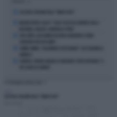
I PIÙ LETTI
1
ALL’ASTA IL PALLONE DELLA “MANO DI DIO”
2
MALDINI VUOTA IL SACCO: "COSA È SUCCESSO DAVVERO CON LA
NAZIONALE, MALAGÒ, GUARDIOLA E PIRLO"
3
JUVE-INTER, ALESSANDRO BASTONI SCARAVENTA A TERRA
ZHEGROVA: RISSA IN CAMPO
4
JANNIK SINNER, "DOLCEMENTE OSSESSIONATO": CHI SI INCHINA AL
NUMERO 1
5
JUVENTUS, PAPERE-MICHELE DI GREGORIO E TIFOSI IN RIVOLTA: "IL
PIÙ SCARSO DI SEMPRE"
TI POTREBBERO INTERESSARE
SPORT
ALL’ASTA IL PALLONE DELLA “MANO DI DIO”
Andrea Fatibene