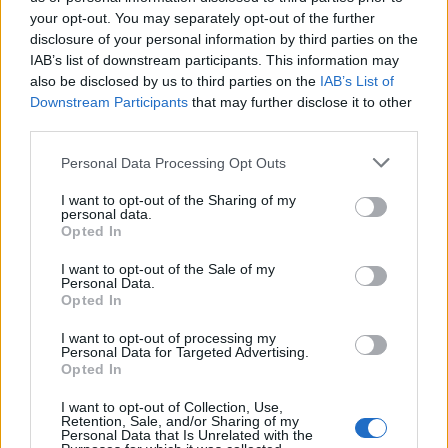
your opt-out. You may separately opt-out of the further
Seguici su Google Discover
disclosure of your personal information by third parties on the
IAB’s list of downstream participants. This information may
Segui Libero Quotidiano su Google Discover
also be disclosed by us to third parties on the
IAB’s List of
Scegli Libero Quotidiano come fonte preferita
Downstream Participants
that may further disclose it to other
third parties.
SEZIONI
Personal Data Processing Opt Outs
I want to opt-out of the Sharing of my
SPETTACOLI
personal data.
Opted In
SCIENZA E TECH
I want to opt-out of the Sale of my
Personal Data.
Opted In
ALTRO
I want to opt-out of processing my
Personal Data for Targeted Advertising.
Opted In
I want to opt-out of Collection, Use,
Retention, Sale, and/or Sharing of my
Personal Data that Is Unrelated with the