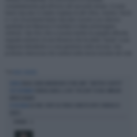
completamente già all’inizio del secondo tempo. A ruota
hanno lasciato lo stadio migliaia di altri tifosi, mentre i fischi
e i cori di protesta hanno lasciato il posto a un silenzio
spettrale nel Meazza.Il risultato è stata un’immagine
simbolo: San Siro che si svuota mentre la squadra affonda,
segnale estremo di una tifoseria che ha detto “basta” a una
stagione deludente e a una gestione sotto accusa. Una
protesta clamorosa che resterà nella storia recente del club
Tag
MILAN
ATALANTA
MILAN, RUBEN AMORIM NON SI PONE LIMITI: "OBIETTIVO SCUDETTO"
DIAVOLO
FUNERALI BARESI, IL DITO "SPEZZATO" DI DIDA: IMMAGINI
DITO DEFORMATO
IMPRESSIONANTI
IGLI TARE, FURTO SUL TRENO E ARRESTO DOPO I FUNERALI DI
DS DEL MILAN
BARESI
OPINIONI