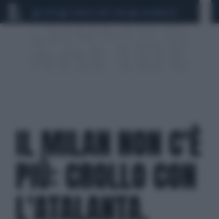
CEUTA
SCANDALO CONTE-COVID
CALCIOMERCATO
IL MILAN NON C'È
PIÙ: CROLLO CON
L'ATALANTA.